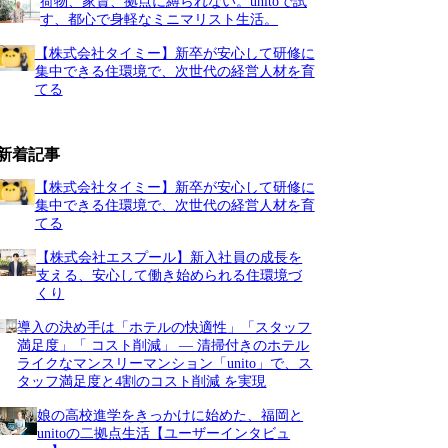
荷物、家賃、拠点に縛られない。unitoで試
す、都心で身軽なミニマリスト生活。
【株式会社タイミー】新卒が安心して研修に
集中できる住環境で、次世代の経営人材を育
てる
新着記事
【株式会社タイミー】新卒が安心して研修に
集中できる住環境で、次世代の経営人材を育
てる
【株式会社エスプール】新入社員の成長を
支える、安心して働き始められる住環境づ
くり
導入の決め手は「ホテルの快適性」「スタッフ
満足度」「 コスト削減」 ― 清掃付きのホテル
ライクなマンスリーマンション「unito」で、ス
タッフ満足度と4割のコスト削減 を実現
娘の高校進学をきっかけに始めた、福岡と
unitoの二拠点生活【ユーザーインタビュ