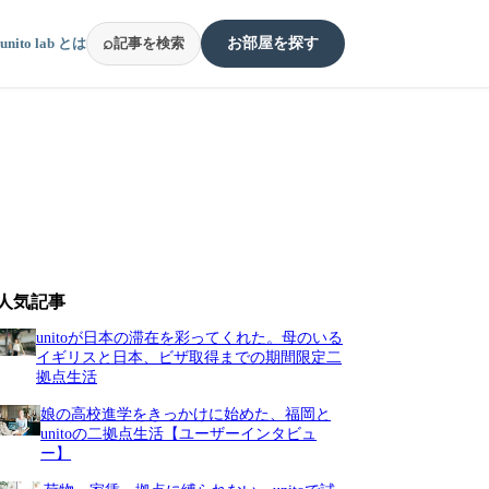
⌕
unito lab とは
記事を検索
お部屋を探す
人気記事
unitoが日本の滞在を彩ってくれた。母のいる
イギリスと日本、ビザ取得までの期間限定二
拠点生活
娘の高校進学をきっかけに始めた、福岡と
unitoの二拠点生活【ユーザーインタビュ
ー】