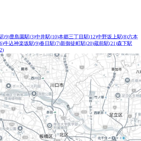
駅
(
9
)
豊島園駅
(
3
)
中井駅
(
10
)
本郷三丁目駅
(
12
)
中野坂上駅
(
8
)
六本
6
)
牛込神楽坂駅
(
9
)
春日駅
(
7
)
新御徒町駅
(
20
)
蔵前駅
(
21
)
森下駅
2
)