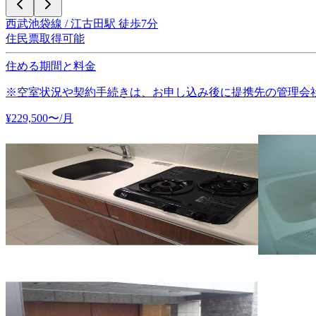
西武池袋線 / 江古田駅 徒歩7分
住民票取得可能
住める期間と料金
※空室状況や契約手続きは、お申し込み後に提携先の管理会
¥
229,500
〜
/月