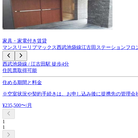
家具・家電付き賃貸
マンスリーリブマックス西武池袋線江古田ステーションフロ
西武池袋線 / 江古田駅 徒歩4分
住民票取得可能
住める期間と料金
※空室状況や契約手続きは、お申し込み後に提携先の管理会
¥
235,500
〜
/月
1
1