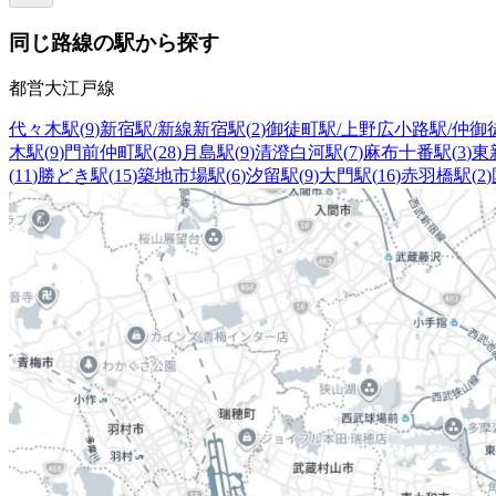
同じ路線の駅から探す
都営大江戸線
代々木駅
(
9
)
新宿駅/新線新宿駅
(
2
)
御徒町駅/上野広小路駅/仲御
木駅
(
9
)
門前仲町駅
(
28
)
月島駅
(
9
)
清澄白河駅
(
7
)
麻布十番駅
(
3
)
東
(
11
)
勝どき駅
(
15
)
築地市場駅
(
6
)
汐留駅
(
9
)
大門駅
(
16
)
赤羽橋駅
(
2
)