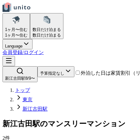
1ヶ月〜
住む
数日だけ
泊まる
1ヶ月〜
住む
数日だけ
泊まる
Language
会員登録/ログイン
外泊した日は家賃割引（
予算指定なし
新江古田駅
8/9〜
トップ
東京
新江古田駅
新江古田駅
の
マンスリーマンション
2
件