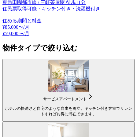
東急田園都市線 / 三軒茶屋駅 徒歩11分
住民票取得可能・キッチン付き・洗濯機付き
住める期間と料金
¥
85,000
〜/月
¥
59,000
〜
/月
物件タイプで絞り込む
サービスアパートメント
ホテルの快適さと自宅のような自由を両立。キッチン付き客室でリレン
トすればお得に滞在できます。