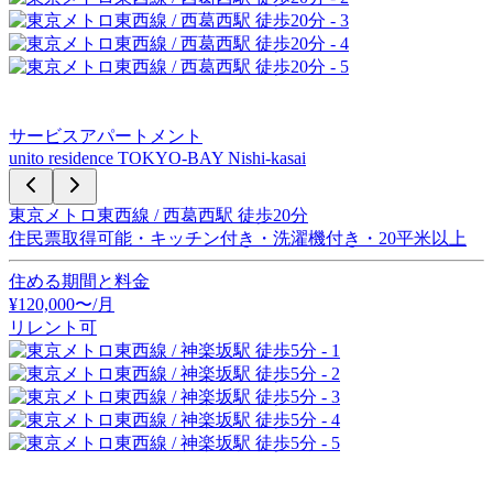
サービスアパートメント
unito residence TOKYO-BAY Nishi-kasai
東京メトロ東西線 / 西葛西駅 徒歩20分
住民票取得可能・キッチン付き・洗濯機付き・20平米以上
住める期間と料金
¥
120,000
〜
/月
リレント可