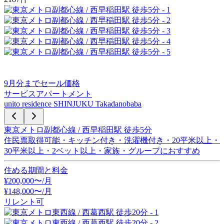
9
月分までセール価格
サービスアパートメント
unito residence SHINJUKU Takadanobaba
東京メトロ副都心線 / 西早稲田駅 徒歩5分
住民票取得可能・キッチン付き・洗濯機付き・20平米以上・
30平米以上・2ベット以上・家族・グループにおすすめ
住める期間と料金
¥
200,000
〜/月
¥
148,000
〜
/月
リレント可