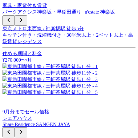
家具・家電付き賃貸
パークアクシス神楽坂・早稲田通り | n'estate 神楽坂
東京メトロ東西線 / 神楽坂駅 徒歩5分
キッチン付き・洗濯機付き・30平米以上・2ベット以上・高
級賃貸レジデンス
住める期間と料金
¥
270,000
〜
/月
9
月分までセール価格
シェアハウス
Share Residence SANGEN-JAYA