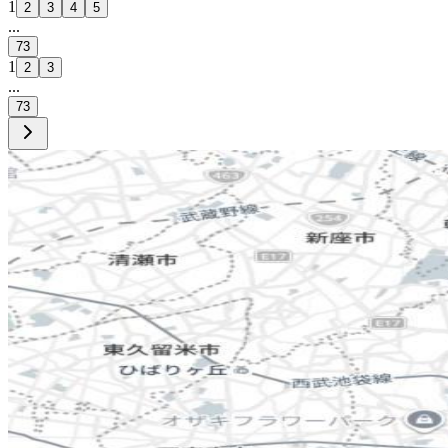
1
2
3
4
5
...
73
1
2
3
...
73