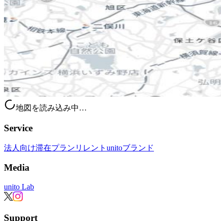
地図を読み込み中…
Service
法人向け滞在プラン
リレント
unitoブランド
Media
unito Lab
Support