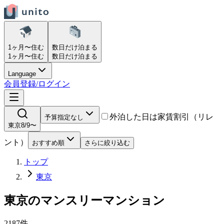
1ヶ月〜
住む
数日だけ
泊まる
1ヶ月〜
住む
数日だけ
泊まる
Language
会員登録/ログイン
外泊した日は家賃割引（リレ
予算指定なし
東京
8/9〜
ント）
おすすめ順
さらに絞り込む
トップ
東京
東京
の
マンスリーマンション
2187
件