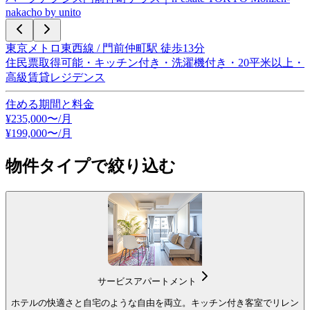
nakacho by unito
東京メトロ東西線 / 門前仲町駅 徒歩13分
住民票取得可能・キッチン付き・洗濯機付き・20平米以上・
高級賃貸レジデンス
住める期間と料金
¥
235,000
〜/月
¥
199,000
〜
/月
物件タイプで絞り込む
サービスアパートメント
ホテルの快適さと自宅のような自由を両立。キッチン付き客室でリレン