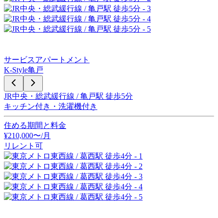
サービスアパートメント
K-Style亀戸
JR中央・総武緩行線 / 亀戸駅 徒歩5分
キッチン付き・洗濯機付き
住める期間と料金
¥
210,000
〜
/月
リレント可