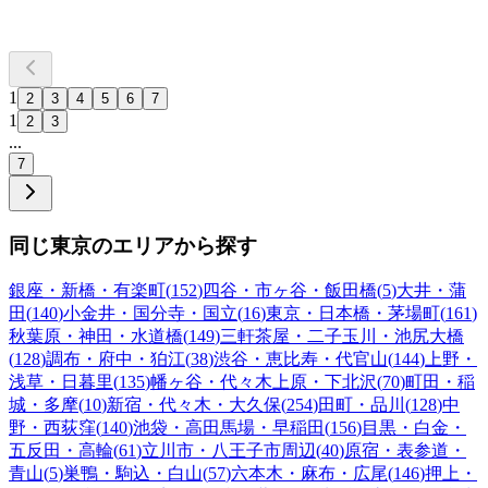
1
2
3
4
5
6
7
1
2
3
...
7
同じ東京のエリアから探す
銀座・新橋・有楽町
(
152
)
四谷・市ヶ谷・飯田橋
(
5
)
大井・蒲
田
(
140
)
小金井・国分寺・国立
(
16
)
東京・日本橋・茅場町
(
161
)
秋葉原・神田・水道橋
(
149
)
三軒茶屋・二子玉川・池尻大橋
(
128
)
調布・府中・狛江
(
38
)
渋谷・恵比寿・代官山
(
144
)
上野・
浅草・日暮里
(
135
)
幡ヶ谷・代々木上原・下北沢
(
70
)
町田・稲
城・多摩
(
10
)
新宿・代々木・大久保
(
254
)
田町・品川
(
128
)
中
野・西荻窪
(
140
)
池袋・高田馬場・早稲田
(
156
)
目黒・白金・
五反田・高輪
(
61
)
立川市・八王子市周辺
(
40
)
原宿・表参道・
青山
(
5
)
巣鴨・駒込・白山
(
57
)
六本木・麻布・広尾
(
146
)
押上・