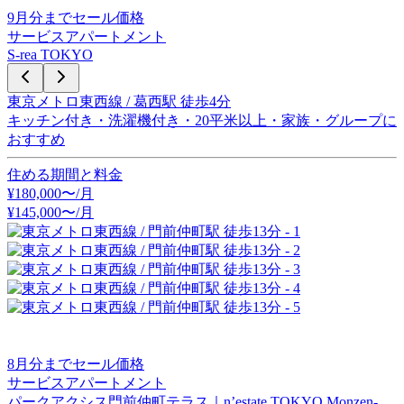
9
月分までセール価格
サービスアパートメント
S-rea TOKYO
東京メトロ東西線 / 葛西駅 徒歩4分
キッチン付き・洗濯機付き・20平米以上・家族・グループに
おすすめ
住める期間と料金
¥
180,000
〜/月
¥
145,000
〜
/月
8
月分までセール価格
サービスアパートメント
パークアクシス門前仲町テラス｜n’estate TOKYO Monzen-