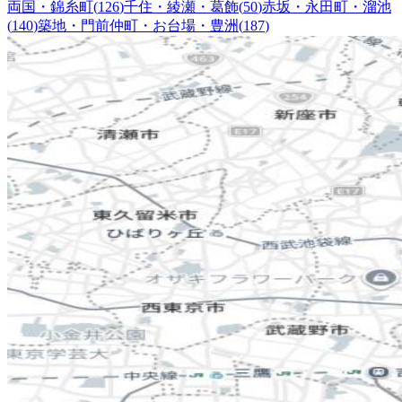
両国・錦糸町
(
126
)
千住・綾瀬・葛飾
(
50
)
赤坂・永田町・溜池
(
140
)
築地・門前仲町・お台場・豊洲
(
187
)