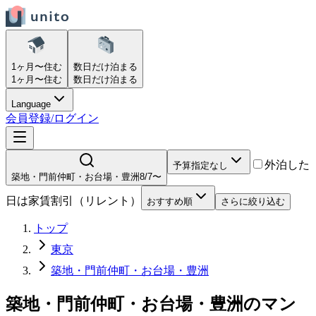
1ヶ月〜
住む
数日だけ
泊まる
1ヶ月〜
住む
数日だけ
泊まる
Language
会員登録/ログイン
外泊した
予算指定なし
築地・門前仲町・お台場・豊洲
8/7〜
日は家賃割引（リレント）
おすすめ順
さらに絞り込む
トップ
東京
築地・門前仲町・お台場・豊洲
築地・門前仲町・お台場・豊洲
の
マン