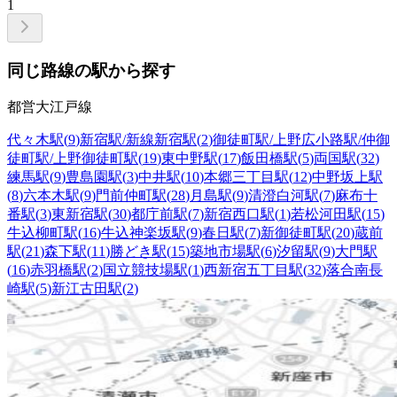
1
同じ路線の駅から探す
都営大江戸線
代々木駅
(
9
)
新宿駅/新線新宿駅
(
2
)
御徒町駅/上野広小路駅/仲御
徒町駅/上野御徒町駅
(
19
)
東中野駅
(
17
)
飯田橋駅
(
5
)
両国駅
(
32
)
練馬駅
(
9
)
豊島園駅
(
3
)
中井駅
(
10
)
本郷三丁目駅
(
12
)
中野坂上駅
(
8
)
六本木駅
(
9
)
門前仲町駅
(
28
)
月島駅
(
9
)
清澄白河駅
(
7
)
麻布十
番駅
(
3
)
東新宿駅
(
30
)
都庁前駅
(
7
)
新宿西口駅
(
1
)
若松河田駅
(
15
)
牛込柳町駅
(
16
)
牛込神楽坂駅
(
9
)
春日駅
(
7
)
新御徒町駅
(
20
)
蔵前
駅
(
21
)
森下駅
(
11
)
勝どき駅
(
15
)
築地市場駅
(
6
)
汐留駅
(
9
)
大門駅
(
16
)
赤羽橋駅
(
2
)
国立競技場駅
(
1
)
西新宿五丁目駅
(
32
)
落合南長
崎駅
(
5
)
新江古田駅
(
2
)