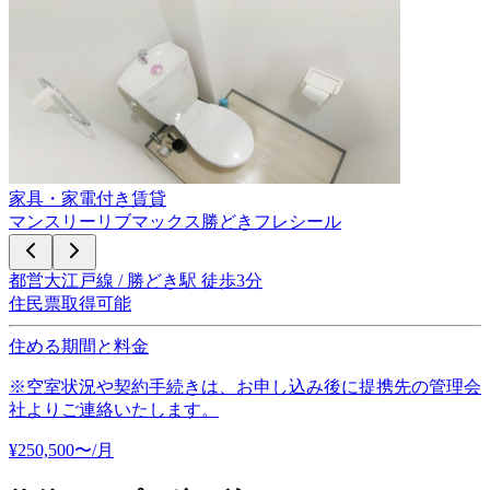
家具・家電付き賃貸
マンスリーリブマックス勝どきフレシール
都営大江戸線 / 勝どき駅 徒歩3分
住民票取得可能
住める期間と料金
※空室状況や契約手続きは、お申し込み後に提携先の管理会
社よりご連絡いたします。
¥
250,500
〜
/月