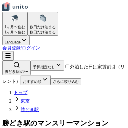
1ヶ月〜
住む
数日だけ
泊まる
1ヶ月〜
住む
数日だけ
泊まる
Language
会員登録/ログイン
外泊した日は家賃割引（リ
予算指定なし
勝どき駅
8/9〜
レント）
おすすめ順
さらに絞り込む
トップ
東京
勝どき駅
勝どき駅
の
マンスリーマンション