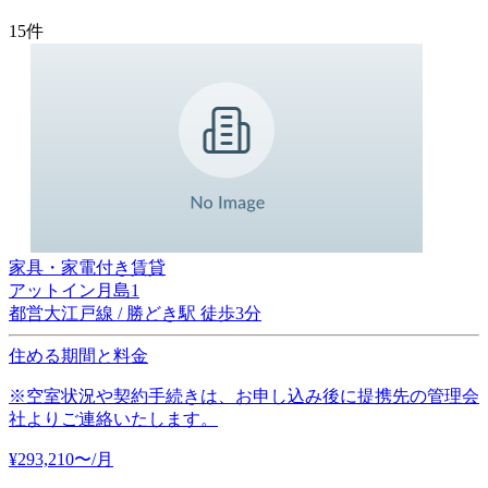
15
件
家具・家電付き賃貸
アットイン月島1
都営大江戸線 / 勝どき駅 徒歩3分
住める期間と料金
※空室状況や契約手続きは、お申し込み後に提携先の管理会
社よりご連絡いたします。
¥
293,210
〜
/月