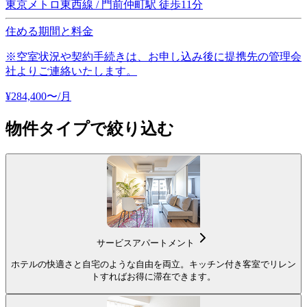
東京メトロ東西線 / 門前仲町駅 徒歩11分
住める期間と料金
※空室状況や契約手続きは、お申し込み後に提携先の管理会
社よりご連絡いたします。
¥
284,400
〜
/月
物件タイプで絞り込む
サービスアパートメント
ホテルの快適さと自宅のような自由を両立。キッチン付き客室でリレン
トすればお得に滞在できます。