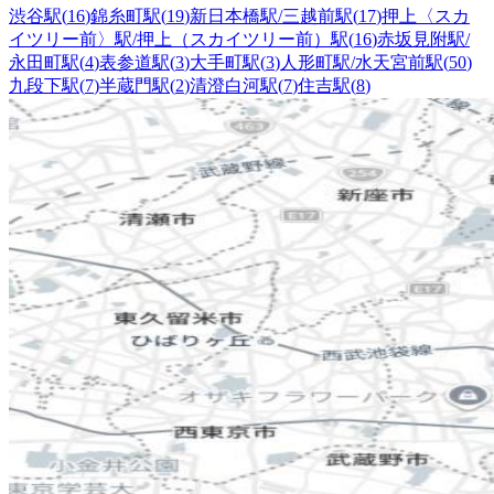
渋谷駅
(
16
)
錦糸町駅
(
19
)
新日本橋駅/三越前駅
(
17
)
押上〈スカ
イツリー前〉駅/押上（スカイツリー前）駅
(
16
)
赤坂見附駅/
永田町駅
(
4
)
表参道駅
(
3
)
大手町駅
(
3
)
人形町駅/水天宮前駅
(
50
)
九段下駅
(
7
)
半蔵門駅
(
2
)
清澄白河駅
(
7
)
住吉駅
(
8
)