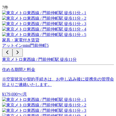
7
件
家具・家電付き賃貸
アットインmini門前仲町5
東京メトロ東西線 / 門前仲町駅 徒歩11分
住める期間と料金
※空室状況や契約手続きは、お申し込み後に提携先の管理会
社よりご連絡いたします。
¥
179,690
〜
/月