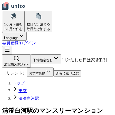
1ヶ月〜
住む
数日だけ
泊まる
1ヶ月〜
住む
数日だけ
泊まる
Language
会員登録/ログイン
外泊した日は家賃割引
予算指定なし
清澄白河駅
8/9〜
（リレント）
おすすめ順
さらに絞り込む
トップ
東京
清澄白河駅
清澄白河駅
の
マンスリーマンション