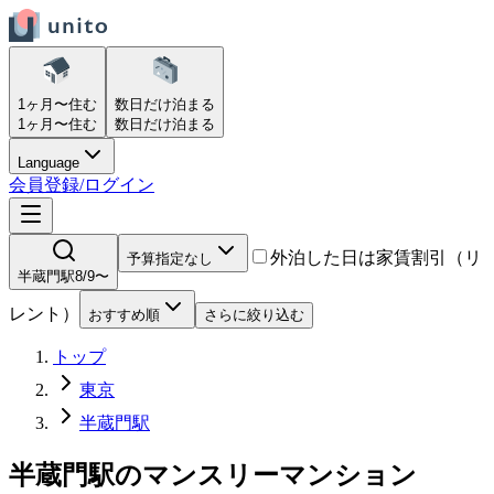
1ヶ月〜
住む
数日だけ
泊まる
1ヶ月〜
住む
数日だけ
泊まる
Language
会員登録/ログイン
外泊した日は家賃割引（リ
予算指定なし
半蔵門駅
8/9〜
レント）
おすすめ順
さらに絞り込む
トップ
東京
半蔵門駅
半蔵門駅
の
マンスリーマンション