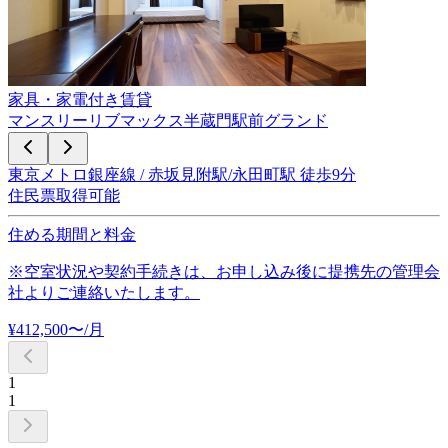
家具・家電付き賃貸
マンスリーリブマックス半蔵門駅前グランド
東京メトロ銀座線 / 赤坂見附駅/永田町駅 徒歩9分
住民票取得可能
住める期間と料金
※空室状況や契約手続きは、お申し込み後に提携先の管理会
社よりご連絡いたします。
¥
412,500
〜
/月
1
1