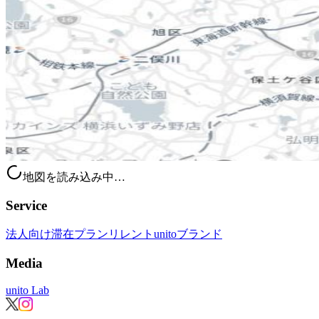
地図を読み込み中…
Service
法人向け滞在プラン
リレント
unitoブランド
Media
unito Lab