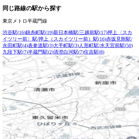
同じ路線の駅から探す
東京メトロ半蔵門線
渋谷駅
(
16
)
錦糸町駅
(
19
)
新日本橋駅/三越前駅
(
17
)
押上〈スカ
イツリー前〉駅/押上（スカイツリー前）駅
(
16
)
赤坂見附駅/
永田町駅
(
4
)
表参道駅
(
3
)
大手町駅
(
3
)
人形町駅/水天宮前駅
(
50
)
九段下駅
(
7
)
半蔵門駅
(
2
)
清澄白河駅
(
7
)
住吉駅
(
8
)