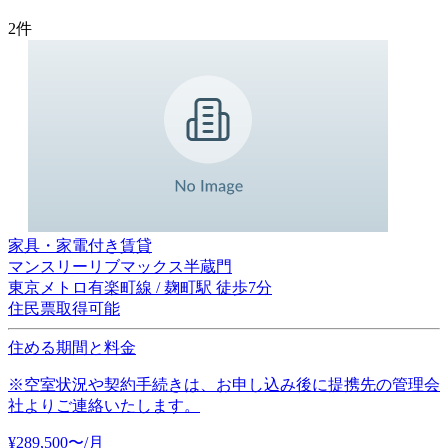
2
件
家具・家電付き賃貸
マンスリーリブマックス半蔵門
東京メトロ有楽町線 / 麹町駅 徒歩7分
住民票取得可能
住める期間と料金
※空室状況や契約手続きは、お申し込み後に提携先の管理会
社よりご連絡いたします。
¥
289,500
〜
/月