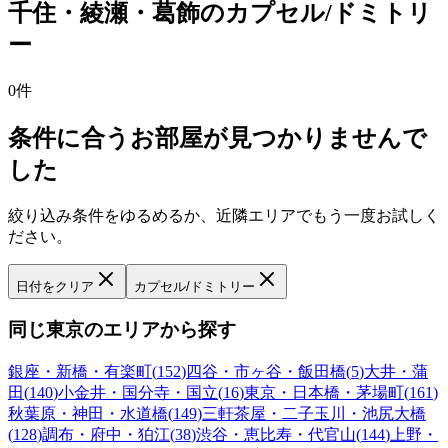
千住・綾瀬・葛飾
の
カプセル/ドミトリ
ー
0
件
条件に合うお部屋が見つかりませんで
した
絞り込み条件をゆるめるか、近隣エリアでもう一度お試しく
ださい。
日付をクリア
カプセル/ドミトリー
同じ東京のエリアから探す
銀座・新橋・有楽町
(
152
)
四谷・市ヶ谷・飯田橋
(
5
)
大井・蒲
田
(
140
)
小金井・国分寺・国立
(
16
)
東京・日本橋・茅場町
(
161
)
秋葉原・神田・水道橋
(
149
)
三軒茶屋・二子玉川・池尻大橋
(
128
)
調布・府中・狛江
(
38
)
渋谷・恵比寿・代官山
(
144
)
上野・