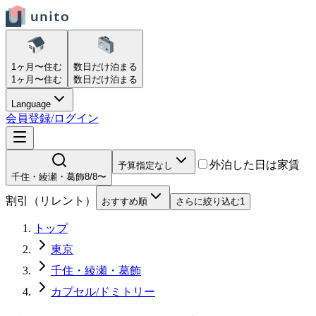
1ヶ月〜
住む
数日だけ
泊まる
1ヶ月〜
住む
数日だけ
泊まる
Language
会員登録/ログイン
外泊した日は家賃
予算指定なし
千住・綾瀬・葛飾
8/8〜
割引（リレント）
おすすめ順
さらに絞り込む
1
トップ
東京
千住・綾瀬・葛飾
カプセル/ドミトリー