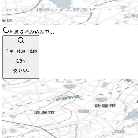
地図を読み込み中…
千住・綾瀬・葛飾
8/8〜
絞り込み