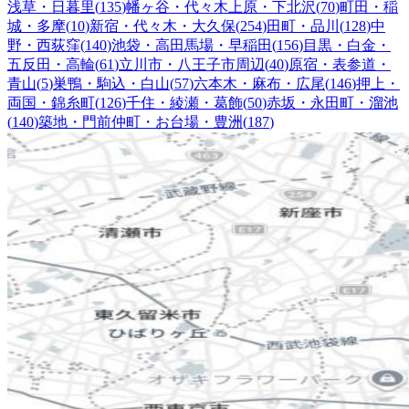
浅草・日暮里
(
135
)
幡ヶ谷・代々木上原・下北沢
(
70
)
町田・稲
城・多摩
(
10
)
新宿・代々木・大久保
(
254
)
田町・品川
(
128
)
中
野・西荻窪
(
140
)
池袋・高田馬場・早稲田
(
156
)
目黒・白金・
五反田・高輪
(
61
)
立川市・八王子市周辺
(
40
)
原宿・表参道・
青山
(
5
)
巣鴨・駒込・白山
(
57
)
六本木・麻布・広尾
(
146
)
押上・
両国・錦糸町
(
126
)
千住・綾瀬・葛飾
(
50
)
赤坂・永田町・溜池
(
140
)
築地・門前仲町・お台場・豊洲
(
187
)