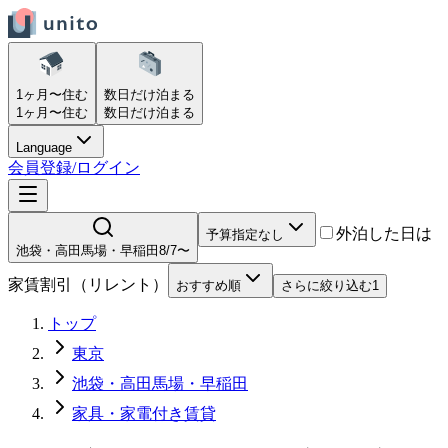
1ヶ月〜
住む
数日だけ
泊まる
1ヶ月〜
住む
数日だけ
泊まる
Language
会員登録/ログイン
外泊した日は
予算指定なし
池袋・高田馬場・早稲田
8/7〜
家賃割引（リレント）
おすすめ順
さらに絞り込む
1
トップ
東京
池袋・高田馬場・早稲田
家具・家電付き賃貸