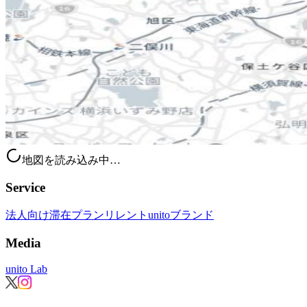
地図を読み込み中…
Service
法人向け滞在プラン
リレント
unitoブランド
Media
unito Lab