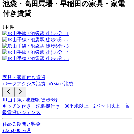
池袋・高田馬場・早稲田
の
家具・家電
付き賃貸
144
件
家具・家電付き賃貸
パークアクシス池袋 | n'estate 池袋
JR山手線 / 池袋駅 徒歩6分
キッチン付き・洗濯機付き・30平米以上・2ベット以上・高
級賃貸レジデンス
住める期間と料金
¥
225,000
〜
/月