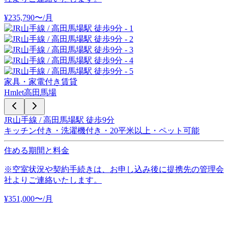
¥
235,790
〜
/月
家具・家電付き賃貸
Hmlet高田馬場
JR山手線 / 高田馬場駅 徒歩9分
キッチン付き・洗濯機付き・20平米以上・ペット可能
住める期間と料金
※空室状況や契約手続きは、お申し込み後に提携先の管理会
社よりご連絡いたします。
¥
351,000
〜
/月