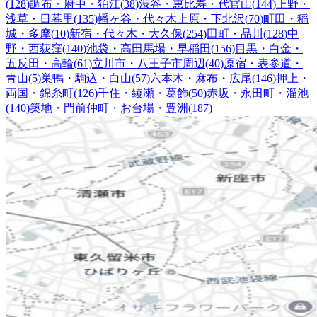
(
128
)
調布・府中・狛江
(
38
)
渋谷・恵比寿・代官山
(
144
)
上野・
浅草・日暮里
(
135
)
幡ヶ谷・代々木上原・下北沢
(
70
)
町田・稲
城・多摩
(
10
)
新宿・代々木・大久保
(
254
)
田町・品川
(
128
)
中
野・西荻窪
(
140
)
池袋・高田馬場・早稲田
(
156
)
目黒・白金・
五反田・高輪
(
61
)
立川市・八王子市周辺
(
40
)
原宿・表参道・
青山
(
5
)
巣鴨・駒込・白山
(
57
)
六本木・麻布・広尾
(
146
)
押上・
両国・錦糸町
(
126
)
千住・綾瀬・葛飾
(
50
)
赤坂・永田町・溜池
(
140
)
築地・門前仲町・お台場・豊洲
(
187
)