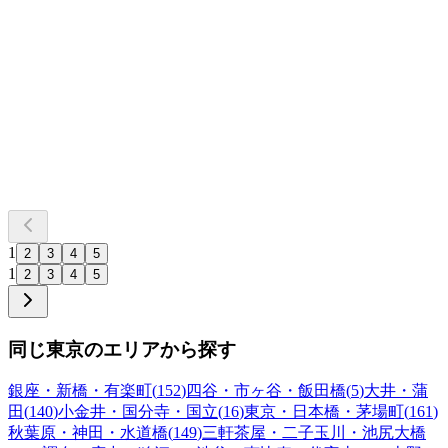
1
2
3
4
5
1
2
3
4
5
同じ東京のエリアから探す
銀座・新橋・有楽町
(
152
)
四谷・市ヶ谷・飯田橋
(
5
)
大井・蒲
田
(
140
)
小金井・国分寺・国立
(
16
)
東京・日本橋・茅場町
(
161
)
秋葉原・神田・水道橋
(
149
)
三軒茶屋・二子玉川・池尻大橋