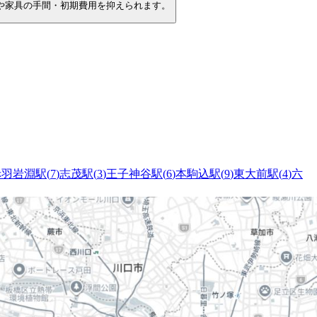
や家具の手間・初期費用を抑えられます。
赤羽岩淵駅
(
7
)
志茂駅
(
3
)
王子神谷駅
(
6
)
本駒込駅
(
9
)
東大前駅
(
4
)
六