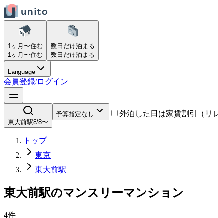
1ヶ月〜
住む
数日だけ
泊まる
1ヶ月〜
住む
数日だけ
泊まる
Language
会員登録/ログイン
外泊した日は家賃割引（リ
予算指定なし
東大前駅
8/8〜
トップ
東京
東大前駅
東大前駅
の
マンスリーマンション
4
件