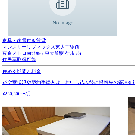
家具・家電付き賃貸
マンスリーリブマックス東大前駅前
東京メトロ南北線 / 東大前駅 徒歩5分
住民票取得可能
住める期間と料金
※空室状況や契約手続きは、お申し込み後に提携先の管理会
¥
250,500
〜
/月