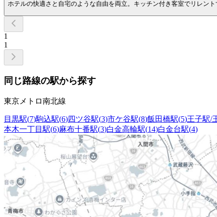
ホテルの快適さと自宅のような自由を両立。キッチン付き客室でリレント
1
1
同じ路線の駅から探す
東京メトロ南北線
目黒駅
(
7
)
駒込駅
(
6
)
四ツ谷駅
(
3
)
市ケ谷駅
(
8
)
飯田橋駅
(
5
)
王子駅/
本木一丁目駅
(
6
)
麻布十番駅
(
3
)
白金高輪駅
(
14
)
白金台駅
(
4
)