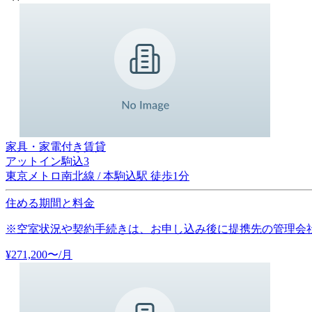
家具・家電付き賃貸
アットイン駒込3
東京メトロ南北線 / 本駒込駅 徒歩1分
住める期間と料金
※空室状況や契約手続きは、お申し込み後に提携先の管理会
¥
271,200
〜
/月