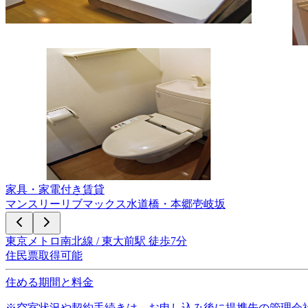
家具・家電付き賃貸
マンスリーリブマックス水道橋・本郷壱岐坂
東京メトロ南北線 / 東大前駅 徒歩7分
住民票取得可能
住める期間と料金
※空室状況や契約手続きは、お申し込み後に提携先の管理会