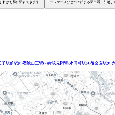
すればお得に滞在できます。
スーツケースひとつで始まる新生活。引越し
王子駅前駅
(
8
)
溜池山王駅
(
7
)
赤坂見附駅/永田町駅
(
4
)
後楽園駅
(
8
)