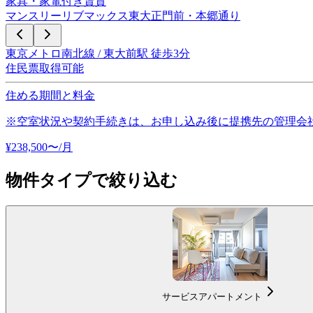
家具・家電付き賃貸
マンスリーリブマックス東大正門前・本郷通り
東京メトロ南北線 / 東大前駅 徒歩3分
住民票取得可能
住める期間と料金
※空室状況や契約手続きは、お申し込み後に提携先の管理会
¥
238,500
〜
/月
物件タイプで絞り込む
サービスアパートメント