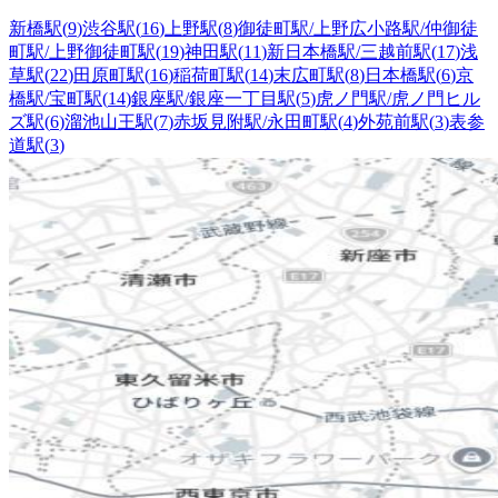
新橋駅
(
9
)
渋谷駅
(
16
)
上野駅
(
8
)
御徒町駅/上野広小路駅/仲御徒
町駅/上野御徒町駅
(
19
)
神田駅
(
11
)
新日本橋駅/三越前駅
(
17
)
浅
草駅
(
22
)
田原町駅
(
16
)
稲荷町駅
(
14
)
末広町駅
(
8
)
日本橋駅
(
6
)
京
橋駅/宝町駅
(
14
)
銀座駅/銀座一丁目駅
(
5
)
虎ノ門駅/虎ノ門ヒル
ズ駅
(
6
)
溜池山王駅
(
7
)
赤坂見附駅/永田町駅
(
4
)
外苑前駅
(
3
)
表参
道駅
(
3
)