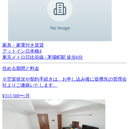
家具・家電付き賃貸
アットイン日本橋4
東京メトロ日比谷線 / 茅場町駅 徒歩6分
住める期間と料金
※空室状況や契約手続きは、お申し込み後に提携先の管理会
社よりご連絡いたします。
¥
313,500
〜
/月