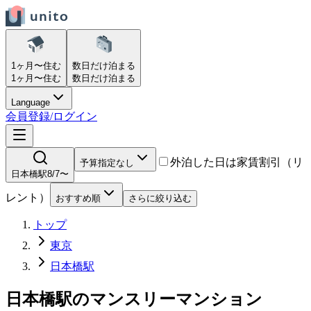
1ヶ月〜
住む
数日だけ
泊まる
1ヶ月〜
住む
数日だけ
泊まる
Language
会員登録/ログイン
外泊した日は家賃割引（リ
予算指定なし
日本橋駅
8/7〜
レント）
おすすめ順
さらに絞り込む
トップ
東京
日本橋駅
日本橋駅
の
マンスリーマンション