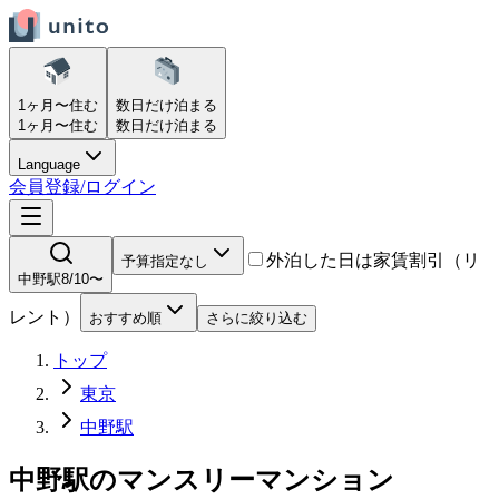
1ヶ月〜
住む
数日だけ
泊まる
1ヶ月〜
住む
数日だけ
泊まる
Language
会員登録/ログイン
外泊した日は家賃割引（リ
予算指定なし
中野駅
8/10〜
レント）
おすすめ順
さらに絞り込む
トップ
東京
中野駅
中野駅
の
マンスリーマンション