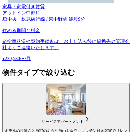
家具・家電付き賃貸
アットイン中野11
JR中央・総武緩行線 / 東中野駅 徒歩9分
住める期間と料金
※空室状況や契約手続きは、お申し込み後に提携先の管理会
社よりご連絡いたします。
¥
239,580
〜
/月
物件タイプで絞り込む
サービスアパートメント
ホテルの快適さと自宅のような自由を両立。キッチン付き客室でリレン