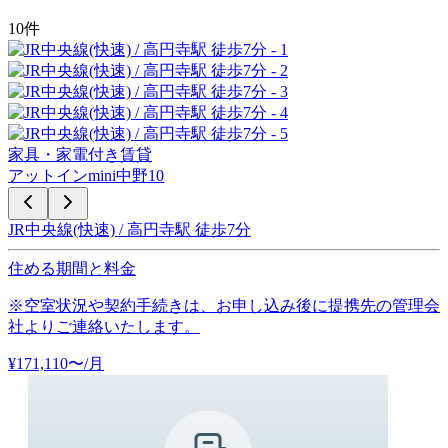
10
件
家具・家電付き賃貸
アットインmini中野10
JR中央線(快速) / 高円寺駅 徒歩7分
住める期間と料金
※空室状況や契約手続きは、お申し込み後に提携先の管理会
社よりご連絡いたします。
¥
171,110
〜
/月