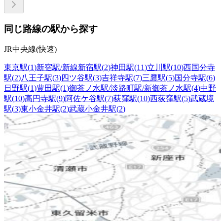
同じ路線の駅から探す
JR中央線(快速)
東京駅
(
1
)
新宿駅/新線新宿駅
(
2
)
神田駅
(
11
)
立川駅
(
10
)
西国分寺
駅
(
2
)
八王子駅
(
3
)
四ツ谷駅
(
3
)
吉祥寺駅
(
7
)
三鷹駅
(
5
)
国分寺駅
(
6
)
日野駅
(
1
)
豊田駅
(
1
)
御茶ノ水駅/淡路町駅/新御茶ノ水駅
(
4
)
中野
駅
(
10
)
高円寺駅
(
9
)
阿佐ケ谷駅
(
7
)
荻窪駅
(
10
)
西荻窪駅
(
5
)
武蔵境
駅
(
3
)
東小金井駅
(
2
)
武蔵小金井駅
(
2
)