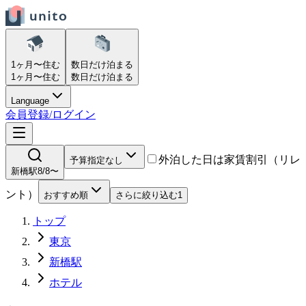
1ヶ月〜
住む
数日だけ
泊まる
1ヶ月〜
住む
数日だけ
泊まる
Language
会員登録/ログイン
外泊した日は家賃割引（リレ
予算指定なし
新橋駅
8/8〜
ント）
おすすめ順
さらに絞り込む
1
トップ
東京
新橋駅
ホテル