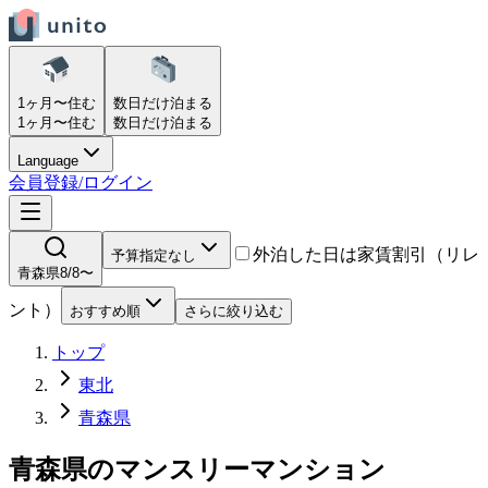
1ヶ月〜
住む
数日だけ
泊まる
1ヶ月〜
住む
数日だけ
泊まる
Language
会員登録/ログイン
外泊した日は家賃割引（リレ
予算指定なし
青森県
8/8〜
ント）
おすすめ順
さらに絞り込む
トップ
東北
青森県
青森県
の
マンスリーマンション