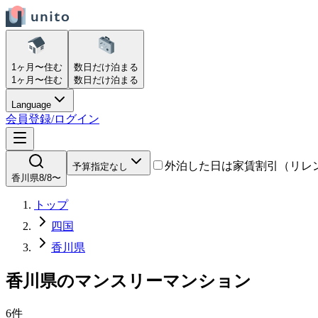
1ヶ月〜
住む
数日だけ
泊まる
1ヶ月〜
住む
数日だけ
泊まる
Language
会員登録/ログイン
外泊した日は家賃割引（リレ
予算指定なし
香川県
8/8〜
トップ
四国
香川県
香川県
の
マンスリーマンション
6
件