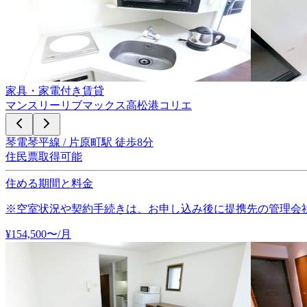
家具・家電付き賃貸
マンスリーリブマックス高松港コリエ
琴電琴平線 / 片原町駅 徒歩8分
住民票取得可能
住める期間と料金
※空室状況や契約手続きは、お申し込み後に提携先の管理会
¥
154,500
〜
/月