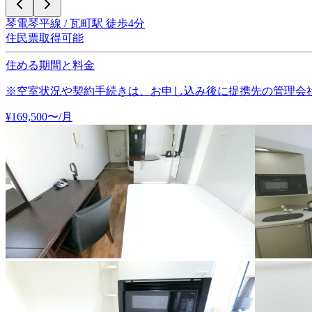
琴電琴平線 / 瓦町駅 徒歩4分
住民票取得可能
住める期間と料金
※空室状況や契約手続きは、お申し込み後に提携先の管理会
¥
169,500
〜
/月