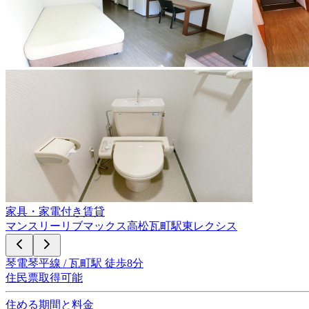
家具・家電付き賃貸
マンスリーリブマックス高松瓦町駅東レクシス
琴電琴平線 / 瓦町駅 徒歩8分
住民票取得可能
住める期間と料金