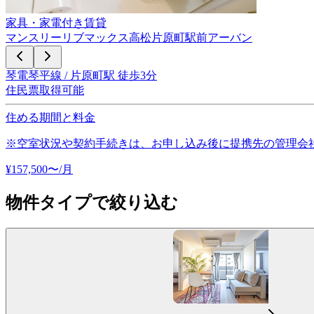
家具・家電付き賃貸
マンスリーリブマックス高松片原町駅前アーバン
琴電琴平線 / 片原町駅 徒歩3分
住民票取得可能
住める期間と料金
※空室状況や契約手続きは、お申し込み後に提携先の管理会
¥
157,500
〜
/月
物件タイプで絞り込む