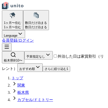
1ヶ月〜
住む
数日だけ
泊まる
1ヶ月〜
住む
数日だけ
泊まる
Language
会員登録/ログイン
外泊した日は家賃割引（リ
予算指定なし
栃木県
8/10〜
レント）
おすすめ順
さらに絞り込む
1
トップ
関東
栃木県
カプセル/ドミトリー