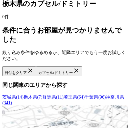
栃木県
の
カプセル/ドミトリー
0
件
条件に合うお部屋が見つかりませんで
した
絞り込み条件をゆるめるか、近隣エリアでもう一度お試しく
ださい。
日付をクリア
カプセル/ドミトリー
同じ関東のエリアから探す
茨城県
(
14
)
栃木県
(
7
)
群馬県
(
11
)
埼玉県
(
64
)
千葉県
(
96
)
神奈川県
(
341
)