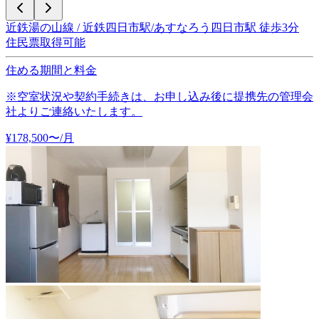
近鉄湯の山線 / 近鉄四日市駅/あすなろう四日市駅 徒歩3分
住民票取得可能
住める期間と料金
※空室状況や契約手続きは、お申し込み後に提携先の管理会
社よりご連絡いたします。
¥
178,500
〜
/月