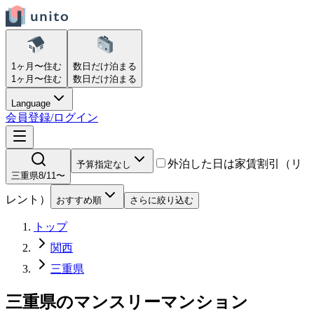
1ヶ月〜
住む
数日だけ
泊まる
1ヶ月〜
住む
数日だけ
泊まる
Language
会員登録/ログイン
外泊した日は家賃割引（リ
予算指定なし
三重県
8/11〜
レント）
おすすめ順
さらに絞り込む
トップ
関西
三重県
三重県
の
マンスリーマンション