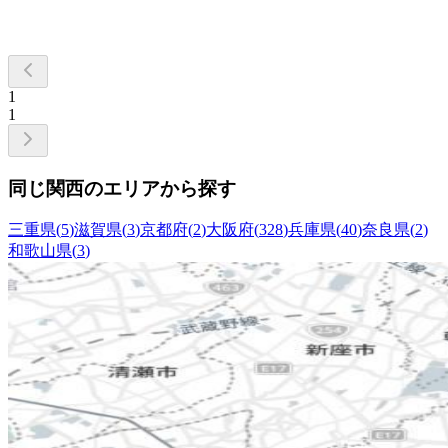
1
1
同じ関西のエリアから探す
三重県
(
5
)
滋賀県
(
3
)
京都府
(
2
)
大阪府
(
328
)
兵庫県
(
40
)
奈良県
(
2
)
和歌山県
(
3
)