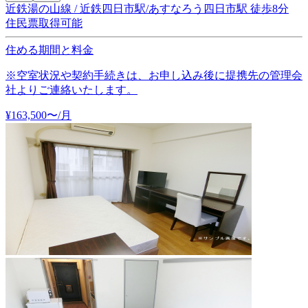
近鉄湯の山線 / 近鉄四日市駅/あすなろう四日市駅 徒歩8分
住民票取得可能
住める期間と料金
※空室状況や契約手続きは、お申し込み後に提携先の管理会
社よりご連絡いたします。
¥
163,500
〜
/月