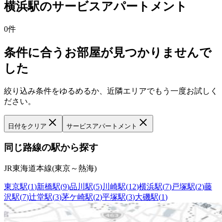
横浜駅
の
サービスアパートメント
0
件
条件に合うお部屋が見つかりませんで
した
絞り込み条件をゆるめるか、近隣エリアでもう一度お試しく
ださい。
日付をクリア
サービスアパートメント
同じ路線の駅から探す
JR東海道本線(東京～熱海)
東京駅
(
1
)
新橋駅
(
9
)
品川駅
(
5
)
川崎駅
(
12
)
横浜駅
(
7
)
戸塚駅
(
2
)
藤
沢駅
(
7
)
辻堂駅
(
3
)
茅ケ崎駅
(
2
)
平塚駅
(
3
)
大磯駅
(
1
)