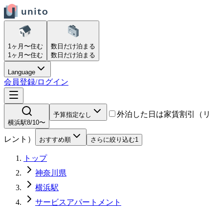
1ヶ月〜
住む
数日だけ
泊まる
1ヶ月〜
住む
数日だけ
泊まる
Language
会員登録/ログイン
外泊した日は家賃割引（リ
予算指定なし
横浜駅
8/10〜
レント）
おすすめ順
さらに絞り込む
1
トップ
神奈川県
横浜駅
サービスアパートメント