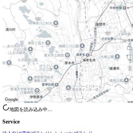
地図を読み込み中…
Service