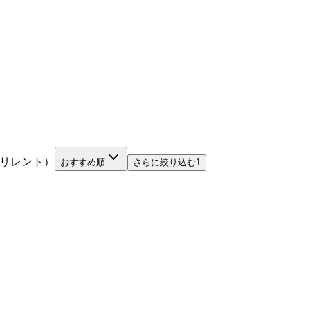
リレント）
おすすめ順
さらに絞り込む
1