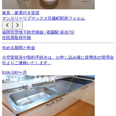
家具・家電付き賃貸
マンスリーリブマックス呉服町駅前フォルム
福岡市営地下鉄空港線 / 祇園駅 徒歩7分
住民票取得可能
住める期間と料金
※空室状況や契約手続きは、お申し込み後に提携先の管理会
社よりご連絡いたします。
¥
166,500
〜
/月