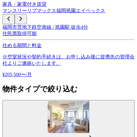
家具・家電付き賃貸
マンスリーリブマックス福岡祇園エイペックス
福岡市営地下鉄空港線 / 祇園駅 徒歩4分
住民票取得可能
住める期間と料金
※空室状況や契約手続きは、お申し込み後に提携先の管理会
社よりご連絡いたします。
¥
205,500
〜
/月
物件タイプで絞り込む