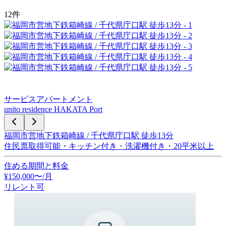
12
件
サービスアパートメント
unito residence HAKATA Port
福岡市営地下鉄箱崎線 / 千代県庁口駅 徒歩13分
住民票取得可能・キッチン付き・洗濯機付き・20平米以上
住める期間と料金
¥
150,000
〜
/月
リレント可