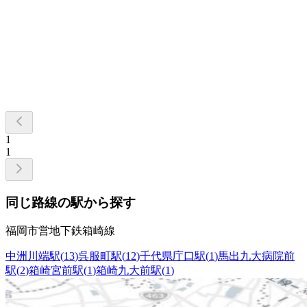
1
1
同じ路線の駅から探す
福岡市営地下鉄箱崎線
中洲川端駅
(
13
)
呉服町駅
(
12
)
千代県庁口駅
(
1
)
馬出九大病院前
駅
(
2
)
箱崎宮前駅
(
1
)
箱崎九大前駅
(
1
)