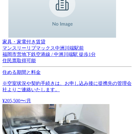
家具・家電付き賃貸
マンスリーリブマックス中洲川端駅前
福岡市営地下鉄空港線 / 中洲川端駅 徒歩1分
住民票取得可能
住める期間と料金
※空室状況や契約手続きは、お申し込み後に提携先の管理会
社よりご連絡いたします。
¥
205,500
〜
/月