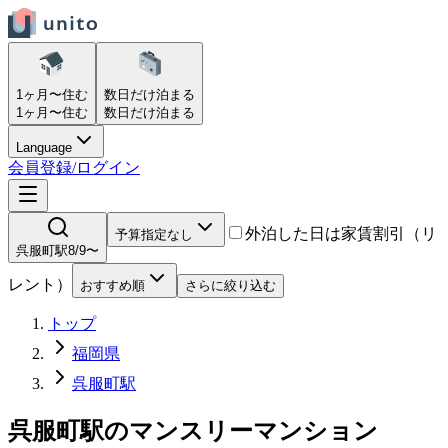
1ヶ月〜
住む
数日だけ
泊まる
1ヶ月〜
住む
数日だけ
泊まる
Language
会員登録/ログイン
外泊した日は家賃割引（リ
予算指定なし
呉服町駅
8/9〜
レント）
おすすめ順
さらに絞り込む
トップ
福岡県
呉服町駅
呉服町駅
の
マンスリーマンション