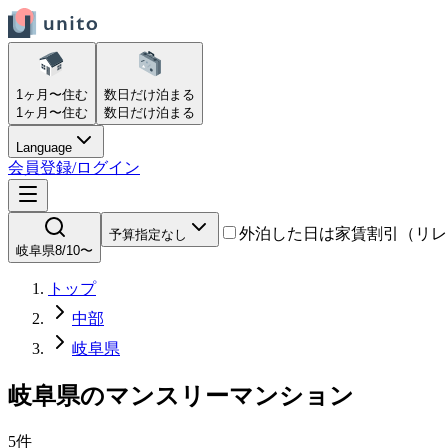
1ヶ月〜
住む
数日だけ
泊まる
1ヶ月〜
住む
数日だけ
泊まる
Language
会員登録/ログイン
外泊した日は家賃割引（リレ
予算指定なし
岐阜県
8/10〜
トップ
中部
岐阜県
岐阜県
の
マンスリーマンション
5
件