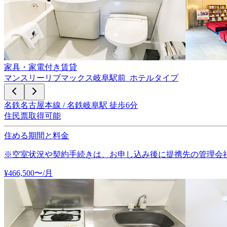
家具・家電付き賃貸
マンスリーリブマックス岐阜駅前_ホテルタイプ
名鉄名古屋本線 / 名鉄岐阜駅 徒歩6分
住民票取得可能
住める期間と料金
※空室状況や契約手続きは、お申し込み後に提携先の管理会
¥
466,500
〜
/月