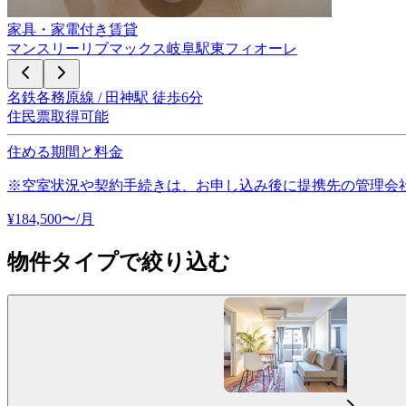
家具・家電付き賃貸
マンスリーリブマックス岐阜駅東フィオーレ
名鉄各務原線 / 田神駅 徒歩6分
住民票取得可能
住める期間と料金
※空室状況や契約手続きは、お申し込み後に提携先の管理会
¥
184,500
〜
/月
物件タイプで絞り込む