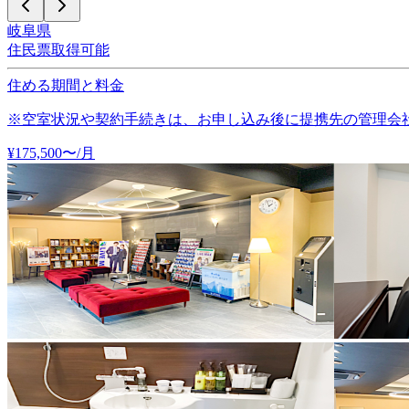
岐阜県
住民票取得可能
住める期間と料金
※空室状況や契約手続きは、お申し込み後に提携先の管理会
¥
175,500
〜
/月