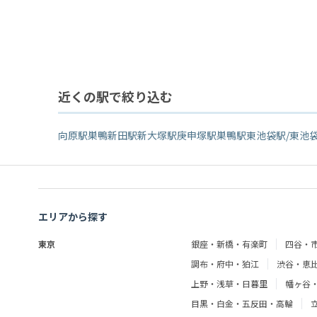
近くの駅で絞り込む
向原駅
巣鴨新田駅
新大塚駅
庚申塚駅
巣鴨駅
東池袋駅/東池
エリアから探す
東京
銀座・新橋・有楽町
四谷・
調布・府中・狛江
渋谷・恵
上野・浅草・日暮里
幡ヶ谷
目黒・白金・五反田・高輪