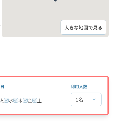
置
大きな地図で見る
曜日
利用人数
1名
火
水
木
金
土