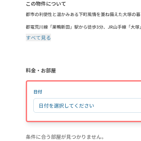
この物件について
都市の利便性と温かみある下町風情を兼ね備えた大塚の
都電荒川線「巣鴨新田」駅から徒歩3分、JR山手線「大塚
するHmlet 大塚。
すべて見る
JR山手線「大塚」駅からはJR山手線の「新宿」駅まで直
はアトレヴィ大塚やサンシャイン池袋といった大型ショッ
り商店街へも徒歩圏内なので、ショッピングや食事など日
利便性と落ち着いた環境を兼ね備えたHmlet 大塚で、
料金・お部屋
・JR山手線「大塚」駅から徒歩4分
~~~~~~~~~~~~~~~~~~~~~~~~~~~~~~~~~~~~~~~~~~~~~
○入居にあたる注意事項
日付
・敷金、礼金なし※別途サービスフィーは発生あり
・退去清掃費：あり※初期費用に含まれる
日付を選択してください
・バスアメニティ：あり
・スリッパ：あり
・家具家電/生活備品/無料Wi-Fi/水光熱費込み
○その他注意事項
条件に合う部屋が見つかりません。
・初期費用以外に、総賃料の10％がサービスフィーとし