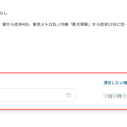
暮らし
」駅から徒歩4分、東京メトロ丸ノ内線「新大塚駅」から徒歩13分に位
通で12分、「池袋」駅にも1駅と、アクセスの利便性が魅力です。近隣に
ピング施設も充実しています。また、昔ながらの風情を残す巣鴨地蔵通
常生活にも便利な環境が整っています。
快適な新生活を始めてみませんか？
滞在したい
日
月
て発生。