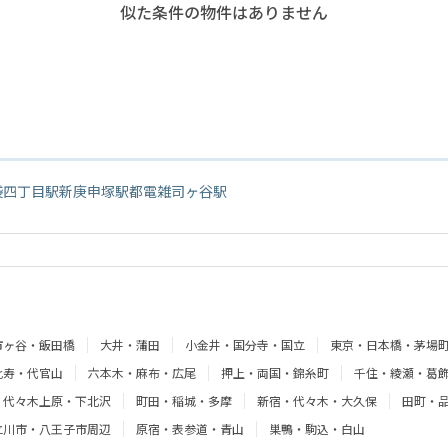
似た条件の物件はありません
袋四丁目駅
新庚申塚駅
都電雑司ヶ谷駅
市ヶ谷・飯田橋
大井・蒲田
小金井・国分寺・国立
東京・日本橋・茅場
比寿・代官山
六本木・麻布・広尾
押上・両国・錦糸町
千住・綾瀬・葛
・代々木上原・下北沢
町田・稲城・多摩
新宿・代々木・大久保
田町・
立川市・八王子市周辺
原宿・表参道・青山
巣鴨・駒込・白山