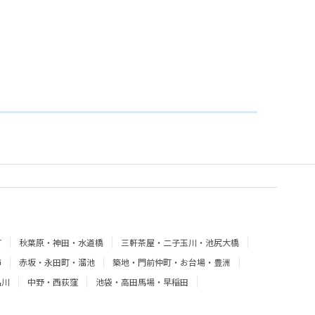
町
秋葉原・神田・水道橋
三軒茶屋・二子玉川・池尻大橋
飾
赤坂・永田町・溜池
築地・門前仲町・お台場・豊洲
品川
中野・西荻窪
池袋・高田馬場・早稲田