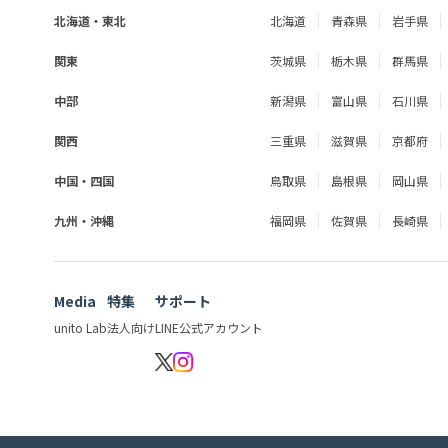
北海道・東北
北海道
青森県
岩手県
関東
茨城県
栃木県
群馬県
中部
新潟県
富山県
石川県
関西
三重県
滋賀県
京都府
中国・四国
鳥取県
島根県
岡山県
九州・沖縄
福岡県
佐賀県
長崎県
Media
特集
サポート
unito Lab
法人向け
LINE公式アカウント