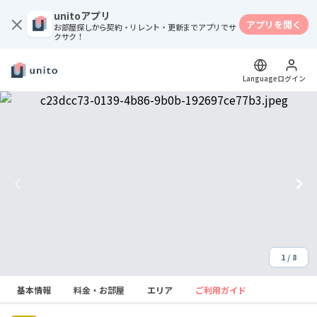
unitoアプリ
アプリを開く
お部屋探しから契約・リレント・更新までアプリでサ
クサク！
Language
ログイン
1 / 8
Item
基本情報
料金・お部屋
エリア
ご利用ガイド
1