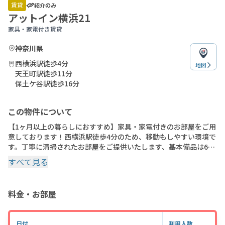
of
賃貸
紹介のみ
8
アットイン横浜21
家具・家電付き賃貸
神奈川県
西横浜駅徒歩4分
地図
天王町駅徒歩11分
保土ケ谷駅徒歩16分
この物件について
【1ヶ月以上の暮らしにおすすめ】家具・家電付きのお部屋をご用
意しております！西横浜駅徒歩4分のため、移動もしやすい環境で
す。丁寧に清掃されたお部屋をご提供いたします、基本備品は60
種類以上・固定Wifi・綺麗で過ごしやすいお部屋でございます。
すべて見る
※間取りや下記の設備・備品の項目が異なる場合がございます。
この物件は全室禁煙部屋でのご案内となります。予めご了承くだ
さい。1K
料金・お部屋
日付
利用人数