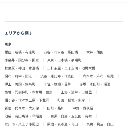
エリアから探す
東京
銀座・新橋・有楽町
四谷・市ヶ谷・飯田橋
大井・蒲田
小金井・国分寺・国立
東京・日本橋・茅場町
秋葉原・神田・水道橋
三軒茶屋・二子玉川・池尻大橋
調布・府中・狛江
渋谷・恵比寿・代官山
六本木・麻布・広尾
押上・両国・錦糸町
千住・綾瀬・葛飾
赤坂・永田町・溜池
築地・門前仲町・お台場・豊洲
上野・浅草・日暮里
幡ヶ谷・代々木上原・下北沢
町田・稲城・多摩
新宿・代々木・大久保
田町・品川
中野・西荻窪
池袋・高田馬場・早稲田
目黒・白金・五反田・高輪
立川市・八王子市周辺
原宿・表参道・青山
巣鴨・駒込・白山