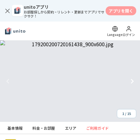
unitoアプリ
アプリを開く
お部屋探しから契約・リレント・更新までアプリでサ
クサク！
Language
ログイン
1 / 15
Item
基本情報
料金・お部屋
エリア
ご利用ガイド
1