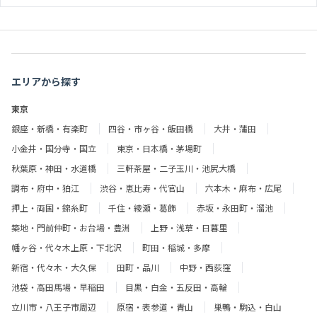
エリアから探す
東京
銀座・新橋・有楽町
四谷・市ヶ谷・飯田橋
大井・蒲田
小金井・国分寺・国立
東京・日本橋・茅場町
秋葉原・神田・水道橋
三軒茶屋・二子玉川・池尻大橋
調布・府中・狛江
渋谷・恵比寿・代官山
六本木・麻布・広尾
押上・両国・錦糸町
千住・綾瀬・葛飾
赤坂・永田町・溜池
築地・門前仲町・お台場・豊洲
上野・浅草・日暮里
幡ヶ谷・代々木上原・下北沢
町田・稲城・多摩
新宿・代々木・大久保
田町・品川
中野・西荻窪
池袋・高田馬場・早稲田
目黒・白金・五反田・高輪
立川市・八王子市周辺
原宿・表参道・青山
巣鴨・駒込・白山