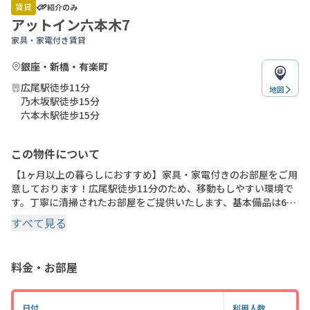
of
賃貸
紹介のみ
15
アットイン六本木7
家具・家電付き賃貸
銀座・新橋・有楽町
広尾駅徒歩11分
地図
乃木坂駅徒歩15分
六本木駅徒歩15分
この物件について
【1ヶ月以上の暮らしにおすすめ】家具・家電付きのお部屋をご用
意しております！広尾駅徒歩11分のため、移動もしやすい環境で
す。丁寧に清掃されたお部屋をご提供いたします、基本備品は60
種類以上・固定Wifi・綺麗で過ごしやすいお部屋でございます。
すべて見る
※間取りや下記の設備・備品の項目が異なる場合がございます。
この物件は全室禁煙部屋でのご案内となります。予めご了承くだ
さい。1K
料金・お部屋
日付
利用人数