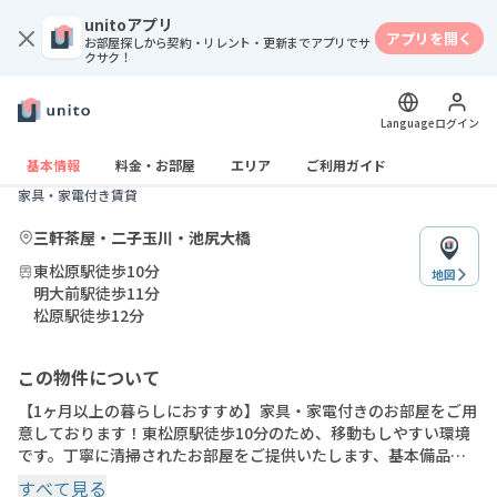
unitoアプリ
アプリを開く
お部屋探しから契約・リレント・更新までアプリでサ
クサク！
Language
ログイン
賃貸
紹介のみ
アットインmini明大前5
基本情報
料金・お部屋
エリア
ご利用ガイド
家具・家電付き賃貸
三軒茶屋・二子玉川・池尻大橋
東松原駅徒歩10分
地図
明大前駅徒歩11分
松原駅徒歩12分
この物件について
【1ヶ月以上の暮らしにおすすめ】家具・家電付きのお部屋をご用
意しております！東松原駅徒歩10分のため、移動もしやすい環境
です。丁寧に清掃されたお部屋をご提供いたします、基本備品は
60種類以上・固定Wifi・綺麗で過ごしやすいお部屋でございま
すべて見る