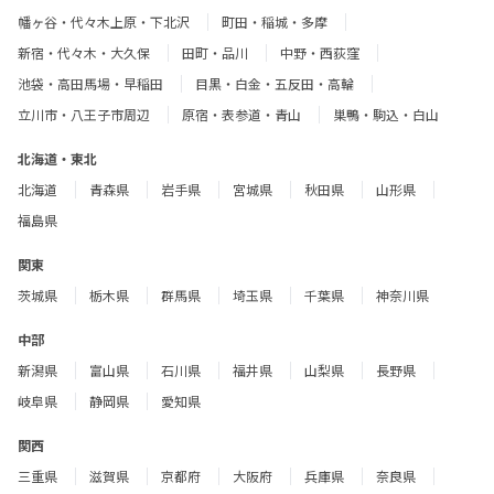
幡ヶ谷・代々木上原・下北沢
町田・稲城・多摩
新宿・代々木・大久保
田町・品川
中野・西荻窪
池袋・高田馬場・早稲田
目黒・白金・五反田・高輪
立川市・八王子市周辺
原宿・表参道・青山
巣鴨・駒込・白山
北海道・東北
北海道
青森県
岩手県
宮城県
秋田県
山形県
福島県
関東
茨城県
栃木県
群馬県
埼玉県
千葉県
神奈川県
中部
新潟県
富山県
石川県
福井県
山梨県
長野県
岐阜県
静岡県
愛知県
関西
三重県
滋賀県
京都府
大阪府
兵庫県
奈良県