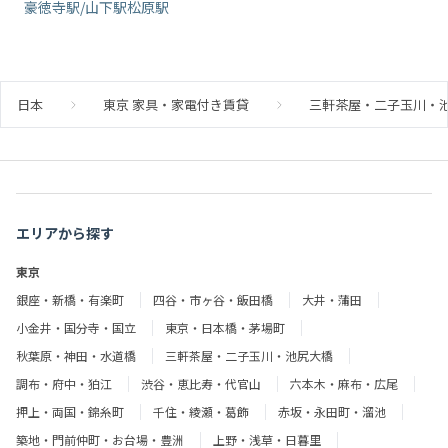
豪徳寺駅/山下駅
松原駅
日本
東京 家具・家電付き賃貸
三軒茶屋・二子玉川・池
エリアから探す
東京
銀座・新橋・有楽町
四谷・市ヶ谷・飯田橋
大井・蒲田
小金井・国分寺・国立
東京・日本橋・茅場町
秋葉原・神田・水道橋
三軒茶屋・二子玉川・池尻大橋
調布・府中・狛江
渋谷・恵比寿・代官山
六本木・麻布・広尾
押上・両国・錦糸町
千住・綾瀬・葛飾
赤坂・永田町・溜池
築地・門前仲町・お台場・豊洲
上野・浅草・日暮里