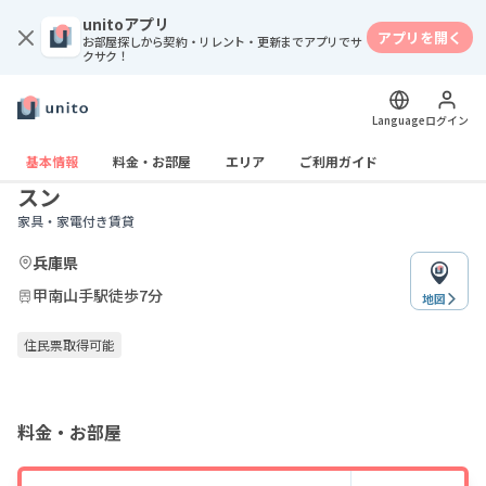
unitoアプリ
アプリを開く
お部屋探しから契約・リレント・更新までアプリでサ
クサク！
Language
ログイン
賃貸
紹介のみ
マンスリーリブマックス芦屋・甲南山手アリ
基本情報
料金・お部屋
エリア
ご利用ガイド
スン
家具・家電付き賃貸
兵庫県
甲南山手駅徒歩7分
地図
住民票取得可能
料金・お部屋