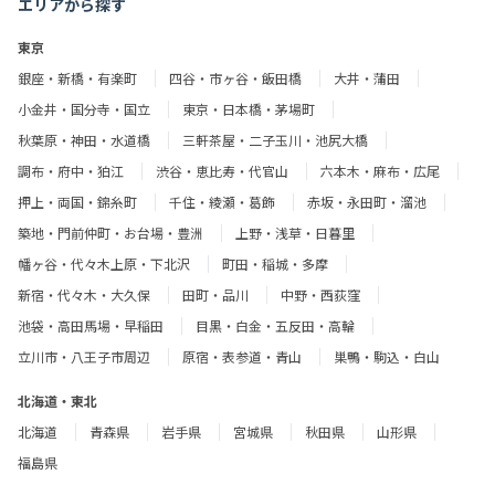
エリアから探す
東京
銀座・新橋・有楽町
四谷・市ヶ谷・飯田橋
大井・蒲田
小金井・国分寺・国立
東京・日本橋・茅場町
秋葉原・神田・水道橋
三軒茶屋・二子玉川・池尻大橋
調布・府中・狛江
渋谷・恵比寿・代官山
六本木・麻布・広尾
押上・両国・錦糸町
千住・綾瀬・葛飾
赤坂・永田町・溜池
築地・門前仲町・お台場・豊洲
上野・浅草・日暮里
幡ヶ谷・代々木上原・下北沢
町田・稲城・多摩
新宿・代々木・大久保
田町・品川
中野・西荻窪
池袋・高田馬場・早稲田
目黒・白金・五反田・高輪
立川市・八王子市周辺
原宿・表参道・青山
巣鴨・駒込・白山
北海道・東北
北海道
青森県
岩手県
宮城県
秋田県
山形県
福島県