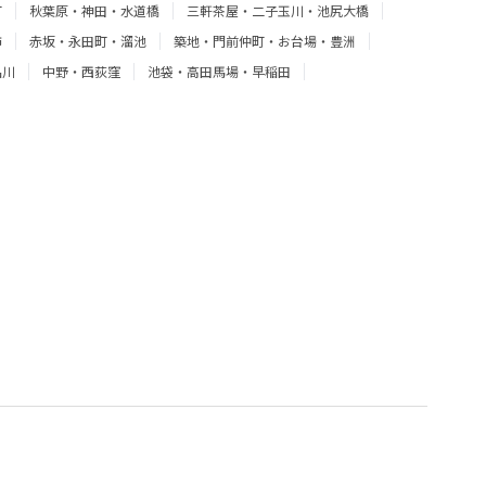
町
秋葉原・神田・水道橋
三軒茶屋・二子玉川・池尻大橋
飾
赤坂・永田町・溜池
築地・門前仲町・お台場・豊洲
品川
中野・西荻窪
池袋・高田馬場・早稲田