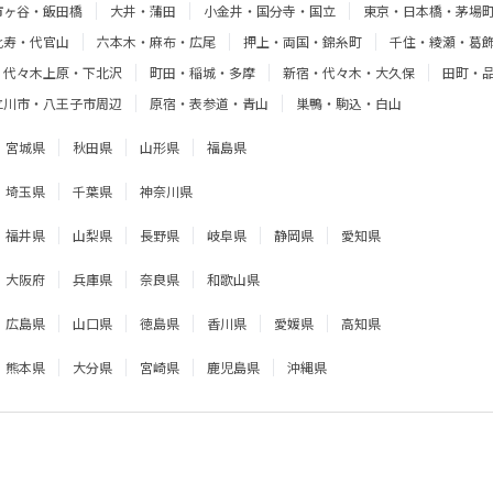
市ヶ谷・飯田橋
大井・蒲田
小金井・国分寺・国立
東京・日本橋・茅場
比寿・代官山
六本木・麻布・広尾
押上・両国・錦糸町
千住・綾瀬・葛
・代々木上原・下北沢
町田・稲城・多摩
新宿・代々木・大久保
田町・
立川市・八王子市周辺
原宿・表参道・青山
巣鴨・駒込・白山
宮城県
秋田県
山形県
福島県
埼玉県
千葉県
神奈川県
福井県
山梨県
長野県
岐阜県
静岡県
愛知県
大阪府
兵庫県
奈良県
和歌山県
広島県
山口県
徳島県
香川県
愛媛県
高知県
熊本県
大分県
宮崎県
鹿児島県
沖縄県