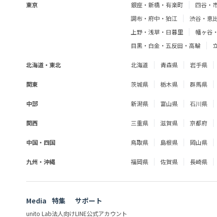
東京
銀座・新橋・有楽町
四谷・
調布・府中・狛江
渋谷・恵
上野・浅草・日暮里
幡ヶ谷
目黒・白金・五反田・高輪
北海道・東北
北海道
青森県
岩手県
関東
茨城県
栃木県
群馬県
中部
新潟県
富山県
石川県
関西
三重県
滋賀県
京都府
中国・四国
鳥取県
島根県
岡山県
九州・沖縄
福岡県
佐賀県
長崎県
Media
特集
サポート
unito Lab
法人向け
LINE公式アカウント