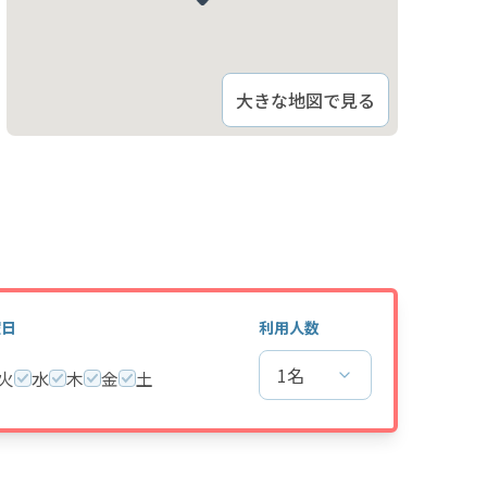
大きな地図で見る
曜日
利用人数
1名
火
水
木
金
土