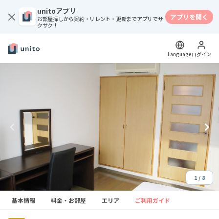
unitoアプリ
アプリを開く
お部屋探しから契約・リレント・更新までアプリでサ
クサク！
Language
ログイン
1 / 8
Item
基本情報
料金・お部屋
エリア
ご利用ガイド
1