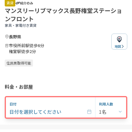
of
賃貸
紹介のみ
8
マンスリーリブマックス長野権堂ステーショ
ンフロント
家具・家電付き賃貸
長野県
市役所前駅徒歩6分
地図
権堂駅徒歩2分
住民票取得可能
料金・お部屋
日付
利用人数
日付を選択してください
1名