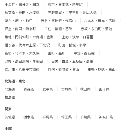
小金井・国分寺・国立
東京・日本橋・茅場町
秋葉原・神田・水道橋
三軒茶屋・二子玉川・池尻大橋
調布・府中・狛江
渋谷・恵比寿・代官山
六本木・麻布・広尾
押上・両国・錦糸町
千住・綾瀬・葛飾
赤坂・永田町・溜池
築地・門前仲町・お台場・豊洲
上野・浅草・日暮里
幡ヶ谷・代々木上原・下北沢
町田・稲城・多摩
新宿・代々木・大久保
田町・品川
中野・西荻窪
池袋・高田馬場・早稲田
目黒・白金・五反田・高輪
立川市・八王子市周辺
原宿・表参道・青山
巣鴨・駒込・白山
北海道・東北
北海道
青森県
岩手県
宮城県
秋田県
山形県
福島県
関東
茨城県
栃木県
群馬県
埼玉県
千葉県
神奈川県
中部