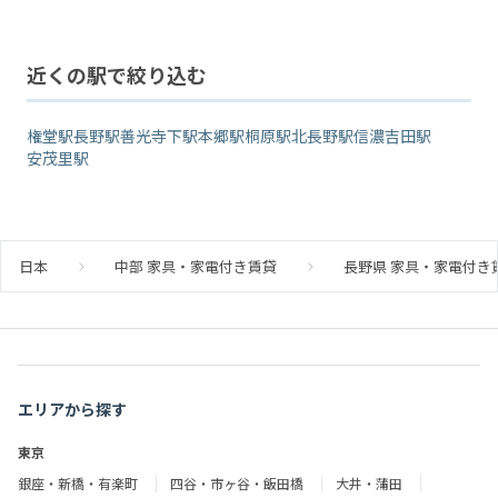
近くの駅で絞り込む
権堂駅
長野駅
善光寺下駅
本郷駅
桐原駅
北長野駅
信濃吉田駅
安茂里駅
日本
中部 家具・家電付き賃貸
長野県 家具・家電付き
エリアから探す
東京
銀座・新橋・有楽町
四谷・市ヶ谷・飯田橋
大井・蒲田