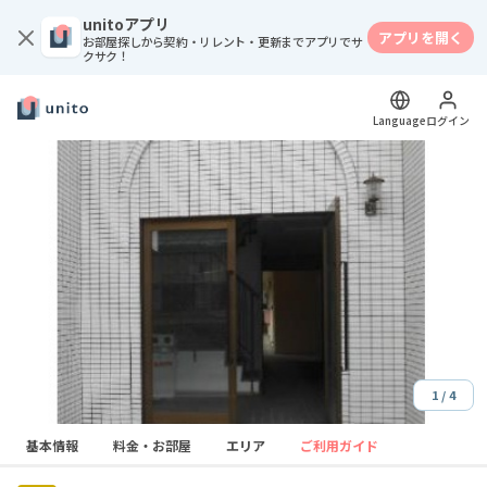
unitoアプリ
アプリを開く
お部屋探しから契約・リレント・更新までアプリでサ
クサク！
Language
ログイン
1 / 4
Item
基本情報
料金・お部屋
エリア
ご利用ガイド
1