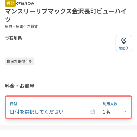
of
賃貸
紹介のみ
4
マンスリーリブマックス金沢長町ビューハイ
ツ
家具・家電付き賃貸
石川県
地図
住民票取得可能
料金・お部屋
日付
利用人数
日付を選択してください
1名