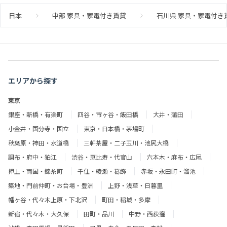
日本
中部 家具・家電付き賃貸
石川県 家具・家電付き
エリアから探す
東京
銀座・新橋・有楽町
四谷・市ヶ谷・飯田橋
大井・蒲田
小金井・国分寺・国立
東京・日本橋・茅場町
秋葉原・神田・水道橋
三軒茶屋・二子玉川・池尻大橋
調布・府中・狛江
渋谷・恵比寿・代官山
六本木・麻布・広尾
押上・両国・錦糸町
千住・綾瀬・葛飾
赤坂・永田町・溜池
築地・門前仲町・お台場・豊洲
上野・浅草・日暮里
幡ヶ谷・代々木上原・下北沢
町田・稲城・多摩
新宿・代々木・大久保
田町・品川
中野・西荻窪