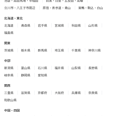
池袋・高田馬場・早稲田
目黒・白金・五反田・高輪
立川市・八王子市周辺
原宿・表参道・青山
巣鴨・駒込・白山
北海道・東北
北海道
青森県
岩手県
宮城県
秋田県
山形県
福島県
関東
茨城県
栃木県
群馬県
埼玉県
千葉県
神奈川県
中部
新潟県
富山県
石川県
福井県
山梨県
長野県
岐阜県
静岡県
愛知県
関西
三重県
滋賀県
京都府
大阪府
兵庫県
奈良県
和歌山県
中国・四国