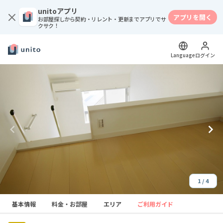
unitoアプリ
アプリを開く
お部屋探しから契約・リレント・更新までアプリでサ
クサク！
Language
ログイン
1 / 4
Item
基本情報
料金・お部屋
エリア
ご利用ガイド
1