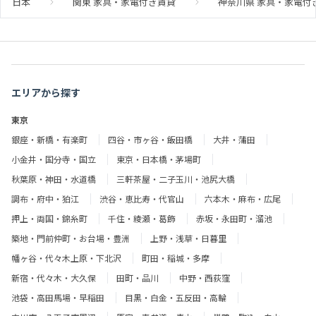
日本
関東 家具・家電付き賃貸
神奈川県 家具・家電付
エリアから探す
東京
銀座・新橋・有楽町
四谷・市ヶ谷・飯田橋
大井・蒲田
小金井・国分寺・国立
東京・日本橋・茅場町
秋葉原・神田・水道橋
三軒茶屋・二子玉川・池尻大橋
調布・府中・狛江
渋谷・恵比寿・代官山
六本木・麻布・広尾
押上・両国・錦糸町
千住・綾瀬・葛飾
赤坂・永田町・溜池
築地・門前仲町・お台場・豊洲
上野・浅草・日暮里
幡ヶ谷・代々木上原・下北沢
町田・稲城・多摩
新宿・代々木・大久保
田町・品川
中野・西荻窪
池袋・高田馬場・早稲田
目黒・白金・五反田・高輪