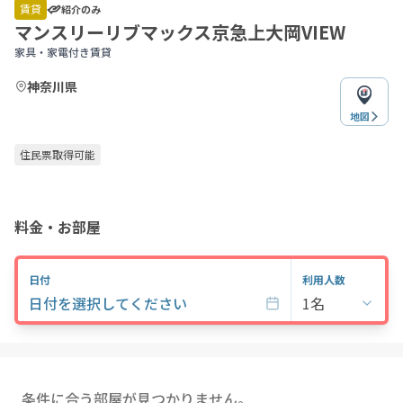
of
賃貸
紹介のみ
4
マンスリーリブマックス京急上大岡VIEW
家具・家電付き賃貸
神奈川県
地図
住民票取得可能
料金・お部屋
日付
利用人数
日付を選択してください
1名
条件に合う部屋が見つかりません。