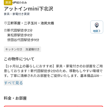
of
賃貸
紹介のみ
14
アットインmini下北沢
家具・家電付き賃貸
三軒茶屋・二子玉川・池尻大橋
新代田駅徒歩2分
地図
東松原駅徒歩8分
世田谷代田駅徒歩9分
キッチン付き
洗濯機付き
この物件について
【1ヶ月以上の暮らしにおすすめ】家具・家電付きのお部屋をご用
意しております！新代田駅徒歩2分のため、移動もしやすい環境で
す。丁寧に清掃されたお部屋をご提供いたします、基本備品は60
種類以上・固定Wifi・綺麗で過ごしやすいお部屋でございます。
すべて見る
※間取りや下記の設備・備品の項目が異なる場合がございます。
この物件は全室禁煙部屋でのご案内となります。予めご了承くだ
さい。
料金・お部屋