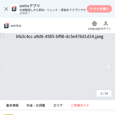
unitoアプリ
アプリを開く
お部屋探しから契約・リレント・更新までアプリでサ
クサク！
Language
ログイン
1 / 14
Item
基本情報
料金・お部屋
エリア
ご利用ガイド
1