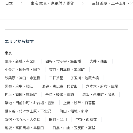
日本
東京 家具・家電付き賃貸
三軒茶屋・二子玉川・池
エリアから探す
東京
銀座・新橋・有楽町
四谷・市ヶ谷・飯田橋
大井・蒲田
小金井・国分寺・国立
東京・日本橋・茅場町
秋葉原・神田・水道橋
三軒茶屋・二子玉川・池尻大橋
調布・府中・狛江
渋谷・恵比寿・代官山
六本木・麻布・広尾
押上・両国・錦糸町
千住・綾瀬・葛飾
赤坂・永田町・溜池
築地・門前仲町・お台場・豊洲
上野・浅草・日暮里
幡ヶ谷・代々木上原・下北沢
町田・稲城・多摩
新宿・代々木・大久保
田町・品川
中野・西荻窪
池袋・高田馬場・早稲田
目黒・白金・五反田・高輪