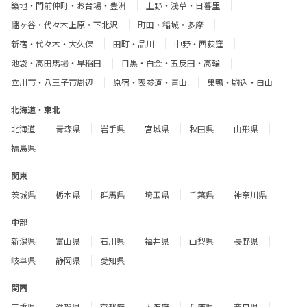
築地・門前仲町・お台場・豊洲
上野・浅草・日暮里
幡ヶ谷・代々木上原・下北沢
町田・稲城・多摩
新宿・代々木・大久保
田町・品川
中野・西荻窪
池袋・高田馬場・早稲田
目黒・白金・五反田・高輪
立川市・八王子市周辺
原宿・表参道・青山
巣鴨・駒込・白山
北海道・東北
北海道
青森県
岩手県
宮城県
秋田県
山形県
福島県
関東
茨城県
栃木県
群馬県
埼玉県
千葉県
神奈川県
中部
新潟県
富山県
石川県
福井県
山梨県
長野県
岐阜県
静岡県
愛知県
関西
三重県
滋賀県
京都府
大阪府
兵庫県
奈良県