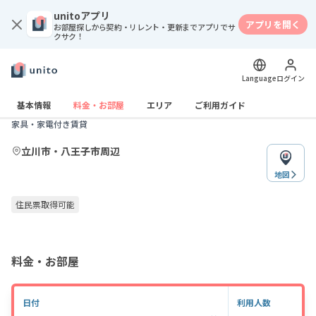
unitoアプリ
アプリを開く
お部屋探しから契約・リレント・更新までアプリでサ
クサク！
Language
ログイン
賃貸
紹介のみ
マンスリーリブマックス八王子駅前タワー
基本情報
料金・お部屋
エリア
ご利用ガイド
家具・家電付き賃貸
立川市・八王子市周辺
地図
住民票取得可能
料金・お部屋
日付
利用人数