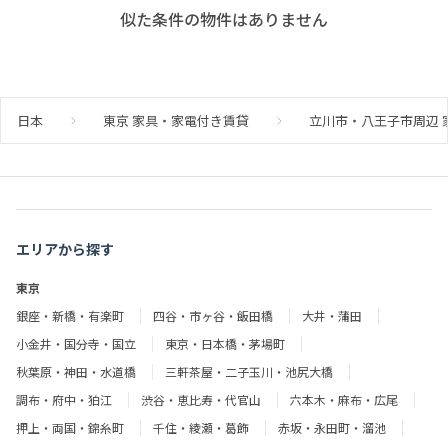
似た条件の物件はありません
日本
東京 家具・家電付き賃貸
立川市・八王子市周辺 
エリアから探す
東京
銀座・新橋・有楽町
四谷・市ヶ谷・飯田橋
大井・蒲田
小金井・国分寺・国立
東京・日本橋・茅場町
秋葉原・神田・水道橋
三軒茶屋・二子玉川・池尻大橋
調布・府中・狛江
渋谷・恵比寿・代官山
六本木・麻布・広尾
押上・両国・錦糸町
千住・綾瀬・葛飾
赤坂・永田町・溜池