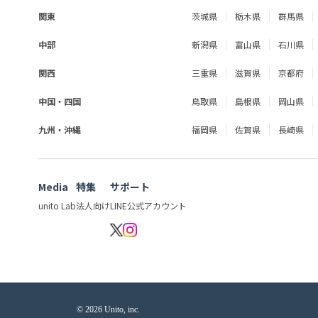
関東
茨城県
栃木県
群馬県
中部
新潟県
富山県
石川県
関西
三重県
滋賀県
京都府
中国・四国
鳥取県
島根県
岡山県
九州・沖縄
福岡県
佐賀県
長崎県
Media
特集
サポート
unito Lab
法人向け
LINE公式アカウント
© 2026 Unito, inc.