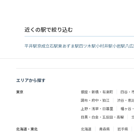
近くの駅で絞り込む
平井駅
京成立石駅
東あずま駅
四ツ木駅
小村井駅
小岩駅
八広
エリアから探す
東京
銀座・新橋・有楽町
四谷・
調布・府中・狛江
渋谷・恵
上野・浅草・日暮里
幡ヶ谷
目黒・白金・五反田・高輪
北海道・東北
北海道
青森県
岩手県