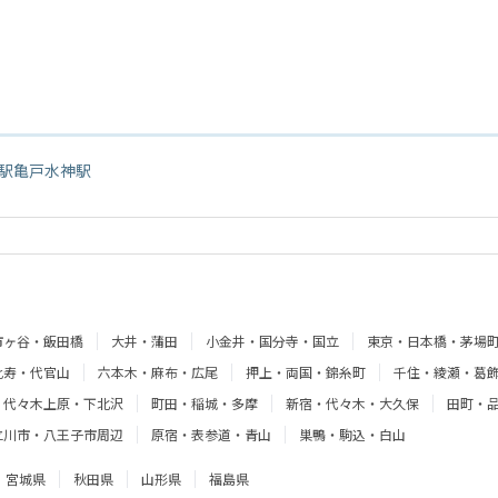
駅
亀戸水神駅
市ヶ谷・飯田橋
大井・蒲田
小金井・国分寺・国立
東京・日本橋・茅場
比寿・代官山
六本木・麻布・広尾
押上・両国・錦糸町
千住・綾瀬・葛
・代々木上原・下北沢
町田・稲城・多摩
新宿・代々木・大久保
田町・
立川市・八王子市周辺
原宿・表参道・青山
巣鴨・駒込・白山
宮城県
秋田県
山形県
福島県