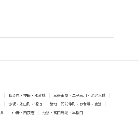
町
秋葉原・神田・水道橋
三軒茶屋・二子玉川・池尻大橋
飾
赤坂・永田町・溜池
築地・門前仲町・お台場・豊洲
品川
中野・西荻窪
池袋・高田馬場・早稲田