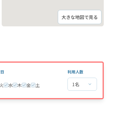
大きな地図で見る
曜日
利用人数
1名
火
水
木
金
土