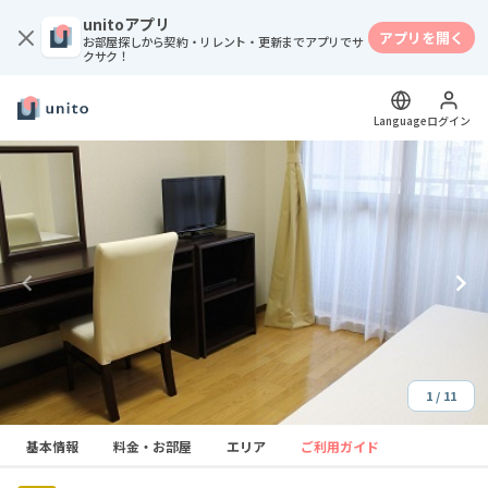
unitoアプリ
アプリを開く
お部屋探しから契約・リレント・更新までアプリでサ
クサク！
Language
ログイン
1 / 11
Item
基本情報
料金・お部屋
エリア
ご利用ガイド
1