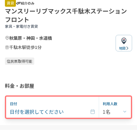
of
賃貸
紹介のみ
11
マンスリーリブマックス千駄木ステーション
フロント
家具・家電付き賃貸
秋葉原・神田・水道橋
千駄木駅徒歩1分
地図
住民票取得可能
料金・お部屋
日付
利用人数
日付を選択してください
1名