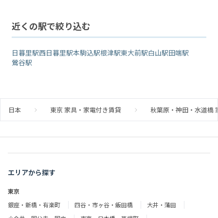
近くの駅で絞り込む
日暮里駅
西日暮里駅
本駒込駅
根津駅
東大前駅
白山駅
田端駅
鶯谷駅
日本
東京 家具・家電付き賃貸
秋葉原・神田・水道橋 
エリアから探す
東京
銀座・新橋・有楽町
四谷・市ヶ谷・飯田橋
大井・蒲田