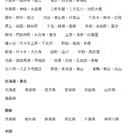
小金井・国分寺・国立
東京・日本橋・茅場町
秋葉原・神田・水道橋
三軒茶屋・二子玉川・池尻大橋
調布・府中・狛江
渋谷・恵比寿・代官山
六本木・麻布・広尾
押上・両国・錦糸町
千住・綾瀬・葛飾
赤坂・永田町・溜池
築地・門前仲町・お台場・豊洲
上野・浅草・日暮里
幡ヶ谷・代々木上原・下北沢
町田・稲城・多摩
新宿・代々木・大久保
田町・品川
中野・西荻窪
池袋・高田馬場・早稲田
目黒・白金・五反田・高輪
立川市・八王子市周辺
原宿・表参道・青山
巣鴨・駒込・白山
北海道・東北
北海道
青森県
岩手県
宮城県
秋田県
山形県
福島県
関東
茨城県
栃木県
群馬県
埼玉県
千葉県
神奈川県
中部