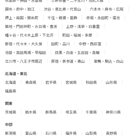
秋葉原・神田・水道橋
三軒茶屋・二子玉川・池尻大橋
調布・府中・狛江
渋谷・恵比寿・代官山
六本木・麻布・広尾
押上・両国・錦糸町
千住・綾瀬・葛飾
赤坂・永田町・溜池
築地・門前仲町・お台場・豊洲
上野・浅草・日暮里
幡ヶ谷・代々木上原・下北沢
町田・稲城・多摩
新宿・代々木・大久保
田町・品川
中野・西荻窪
池袋・高田馬場・早稲田
目黒・白金・五反田・高輪
立川市・八王子市周辺
原宿・表参道・青山
巣鴨・駒込・白山
北海道・東北
北海道
青森県
岩手県
宮城県
秋田県
山形県
福島県
関東
茨城県
栃木県
群馬県
埼玉県
千葉県
神奈川県
中部
新潟県
富山県
石川県
福井県
山梨県
長野県