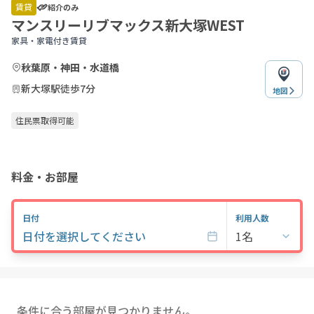
of
賃貸
紹介のみ
4
マンスリーリブマックス新大塚WEST
家具・家電付き賃貸
秋葉原・神田・水道橋
新大塚駅徒歩7分
地図
住民票取得可能
料金・お部屋
日付
利用人数
日付を選択してください
1名
条件に合う部屋が見つかりません。