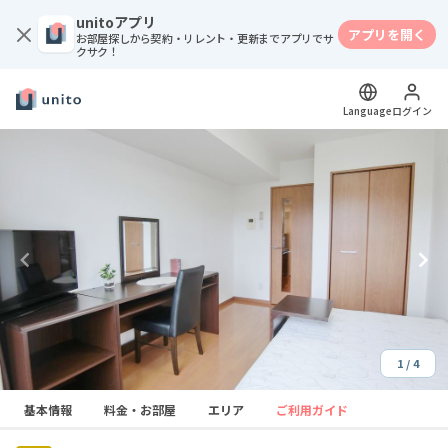
unitoアプリ
アプリを開く
お部屋探しから契約・リレント・更新までアプリでサ
クサク！
Language
ログイン
1 / 4
Item
基本情報
料金・お部屋
エリア
ご利用ガイド
1