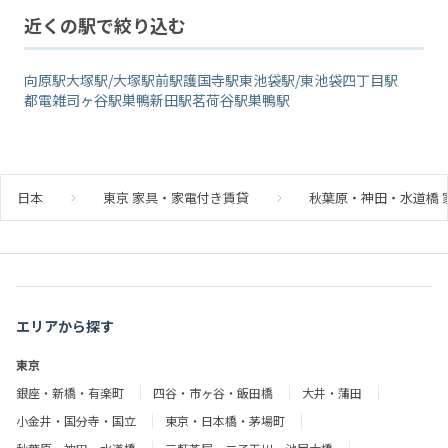
近くの駅で絞り込む
向原駅
大塚駅/大塚駅前駅
護国寺駅
東池袋駅/東池袋四丁目駅
都電雑司ヶ谷駅
巣鴨新田駅
茗荷谷駅
巣鴨駅
日本
東京 家具・家電付き賃貸
秋葉原・神田・水道橋 
エリアから探す
東京
銀座・新橋・有楽町
四谷・市ヶ谷・飯田橋
大井・蒲田
小金井・国分寺・国立
東京・日本橋・茅場町