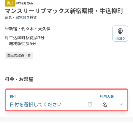
of
賃貸
紹介のみ
4
マンスリーリブマックス新宿曙橋・牛込柳町
家具・家電付き賃貸
新宿・代々木・大久保
牛込柳町駅徒歩7分
地図
曙橋駅徒歩5分
住民票取得可能
料金・お部屋
日付
利用人数
日付を選択してください
1名