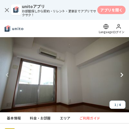
unitoアプリ
アプリを開く
お部屋探しから契約・リレント・更新までアプリでサ
クサク！
Language
ログイン
1 / 4
Item
基本情報
料金・お部屋
エリア
ご利用ガイド
1