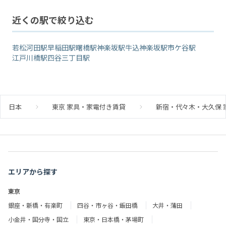
近くの駅で絞り込む
若松河田駅
早稲田駅
曙橋駅
神楽坂駅
牛込神楽坂駅
市ケ谷駅
江戸川橋駅
四谷三丁目駅
日本
東京 家具・家電付き賃貸
新宿・代々木・大久保 
エリアから探す
東京
銀座・新橋・有楽町
四谷・市ヶ谷・飯田橋
大井・蒲田
小金井・国分寺・国立
東京・日本橋・茅場町