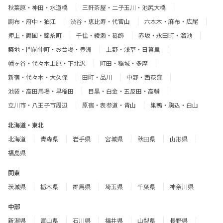
秋葉原・神田・水道橋
三軒茶屋・二子玉川・池尻大橋
調布・府中・狛江
渋谷・恵比寿・代官山
六本木・麻布・広尾
押上・両国・錦糸町
千住・綾瀬・葛飾
赤坂・永田町・溜池
築地・門前仲町・お台場・豊洲
上野・浅草・日暮里
幡ヶ谷・代々木上原・下北沢
町田・稲城・多摩
新宿・代々木・大久保
田町・品川
中野・西荻窪
池袋・高田馬場・早稲田
目黒・白金・五反田・高輪
立川市・八王子市周辺
原宿・表参道・青山
巣鴨・駒込・白山
北海道・東北
北海道
青森県
岩手県
宮城県
秋田県
山形県
福島県
関東
茨城県
栃木県
群馬県
埼玉県
千葉県
神奈川県
中部
新潟県
富山県
石川県
福井県
山梨県
長野県