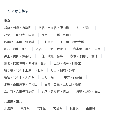
エリアから探す
東京
銀座・新橋・有楽町
四谷・市ヶ谷・飯田橋
大井・蒲田
小金井・国分寺・国立
東京・日本橋・茅場町
秋葉原・神田・水道橋
三軒茶屋・二子玉川・池尻大橋
調布・府中・狛江
渋谷・恵比寿・代官山
六本木・麻布・広尾
押上・両国・錦糸町
千住・綾瀬・葛飾
赤坂・永田町・溜池
築地・門前仲町・お台場・豊洲
上野・浅草・日暮里
幡ヶ谷・代々木上原・下北沢
町田・稲城・多摩
新宿・代々木・大久保
田町・品川
中野・西荻窪
池袋・高田馬場・早稲田
目黒・白金・五反田・高輪
立川市・八王子市周辺
原宿・表参道・青山
巣鴨・駒込・白山
北海道・東北
北海道
青森県
岩手県
宮城県
秋田県
山形県