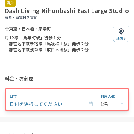
of
賃貸
18
Dash Living Nihonbashi East Large Studio
家具・家電付き賃貸
東京・日本橋・茅場町
JR線 「馬喰町駅」徒歩１分
地図
都営地下鉄新宿線「馬喰横山駅」徒歩２分
都営地下鉄浅草線「東日本橋駅」徒歩２分
料金・お部屋
日付
利用人数
日付を選択してください
1名