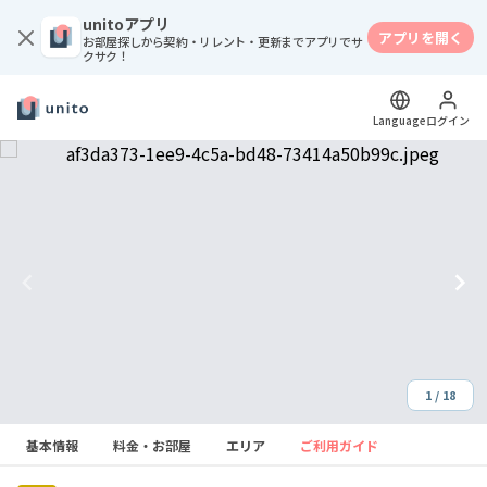
unitoアプリ
アプリを開く
お部屋探しから契約・リレント・更新までアプリでサ
クサク！
Language
ログイン
1 / 18
Item
基本情報
料金・お部屋
エリア
ご利用ガイド
1