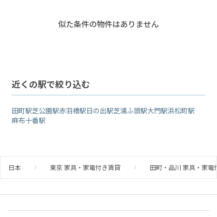
リアも近く、ビジネス街としても便利です。さらに、徒歩圏内に
は慶応仲通り商店街があり、多くの飲食店や居酒屋が立ち並び、
食事や買い物に便利です。
似た条件の物件はありません
赤羽橋駅から都営大江戸線を利用すれば、麻布十番や六本木への
アクセスも簡単です。
近くの駅で絞り込む
田町駅
芝公園駅
赤羽橋駅
日の出駅
芝浦ふ頭駅
大門駅
浜松町駅
麻布十番駅
日本
東京 家具・家電付き賃貸
田町・品川 家具・家電