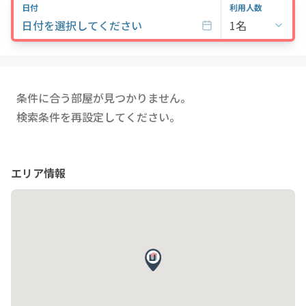
日付
利用人数
・計算方法
日付を選択してください
1名
ご請求金額 = ご利用日数 × 日額費用
・部屋別 日額費用
Aタイプ（１R）: ¥11,000 / 日
Bタイプ（1LDK）: ¥13,000 / 日
Cタイプ（1LDK）: ¥13,000 / 日
条件に合う部屋が見つかりません。
Dタイプ（メゾネット）: ¥16,000 / 日
検索条件を再設定してください。
D2タイプ（メゾネット）: ¥15,000 / 日
○施設
ビジネスにもレジャーにも最適な、便利でスタイリッシュな家具
エリア情報
付きサービスアパートメント
〈建物設備〉エレベーター、オートロック、宅配ボックス、防犯
カメラ、TVドアホン、ゴミ捨て場
○部屋
部屋のタイプは1Rからメゾネットまで全部で4タイプあります。
各ユニットには調理器具付きキッチン、洗濯機、テレビなど生活
に必要な家具家電が備えてあります。
〈部屋設備〉
・家具類