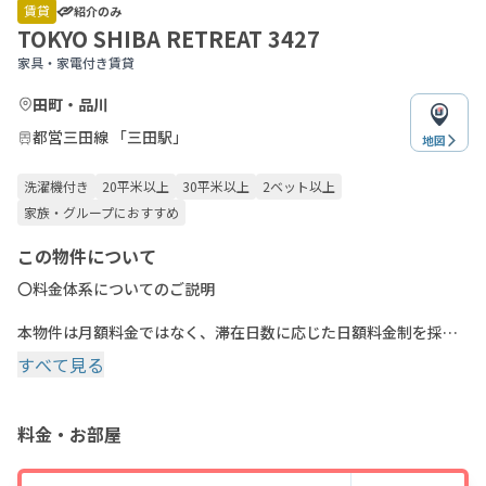
of
賃貸
紹介のみ
20
TOKYO SHIBA RETREAT 3427
家具・家電付き賃貸
田町・品川
都営三田線 「三田駅」
地図
洗濯機付き
20平米以上
30平米以上
2ベット以上
家族・グループにおすすめ
この物件について
〇料金体系についてのご説明
本物件は月額料金ではなく、滞在日数に応じた日額料金制を採用
しております。
すべて見る
サイトに表示されている金額は月額料金ですが、実際にご請求す
る金額は「ご利用日数 × 日額費用」に基づいて計算されます。
料金・お部屋
お申込み時点と請求金額の計算方法が異なります。ご注意くださ
い。