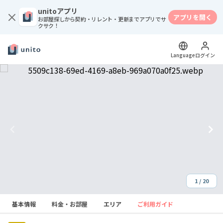
unitoアプリ
アプリを開く
お部屋探しから契約・リレント・更新までアプリでサ
クサク！
Language
ログイン
1 / 20
Item
基本情報
料金・お部屋
エリア
ご利用ガイド
1