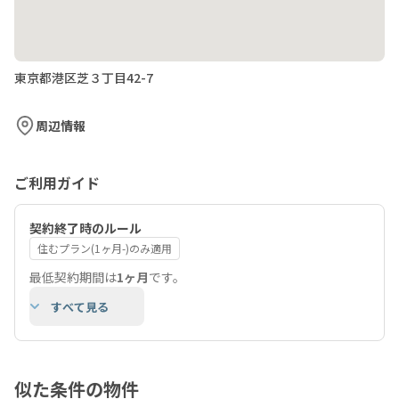
ベッド、椅子、テーブル、カーテン、ソファ
・家電類
電子レンジ、テレビ、冷蔵庫、掃除機、炊飯器、洗濯機、ドライ
ヤー、IHコンロ、エアコン、ポット･ケトル、アイロン＆台
東京都港区芝３丁目42-7
・寝具類
寝具一式
・お風呂・トイレ
周辺情報
バス･トイレ別、温水洗浄便座、浴室乾燥機
・その他
食器、調理器具、フローリング、キッチン、独立洗面台、シュー
ご利用ガイド
ズボックス、収納
○アクセス
契約終了時のルール
三田駅から徒歩6分、芝公園駅から徒歩8分、赤羽橋駅から徒歩9
住むプラン(1ヶ月-)のみ適用
分、田町駅から徒歩10分の立地にあり、周辺にはコンビニエンス
ストアやスーパーマーケットが充実しています。東京タワーや浜
最低契約期間は
1ヶ月
です。
離宮恩賜庭園も徒歩圏内にあり、落ち着いた雰囲気で住みやすい
すべて見る
エリアです。
○周辺環境
港区芝エリアは、緑豊かな芝公園や歴史的な増上寺が近くにあ
り、自然と文化を楽しむことができます。また、浜松町や田町エ
似た条件の物件