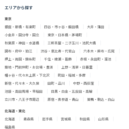
エリアから探す
東京
銀座・新橋・有楽町
四谷・市ヶ谷・飯田橋
大井・蒲田
小金井・国分寺・国立
東京・日本橋・茅場町
秋葉原・神田・水道橋
三軒茶屋・二子玉川・池尻大橋
調布・府中・狛江
渋谷・恵比寿・代官山
六本木・麻布・広尾
押上・両国・錦糸町
千住・綾瀬・葛飾
赤坂・永田町・溜池
築地・門前仲町・お台場・豊洲
上野・浅草・日暮里
幡ヶ谷・代々木上原・下北沢
町田・稲城・多摩
新宿・代々木・大久保
田町・品川
中野・西荻窪
池袋・高田馬場・早稲田
目黒・白金・五反田・高輪
立川市・八王子市周辺
原宿・表参道・青山
巣鴨・駒込・白山
北海道・東北
北海道
青森県
岩手県
宮城県
秋田県
山形県
福島県