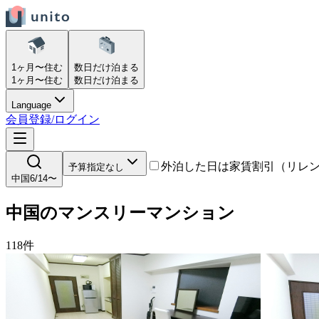
1ヶ月〜
住む
数日だけ
泊まる
1ヶ月〜
住む
数日だけ
泊まる
Language
会員登録/ログイン
外泊した日は家賃割引（リレ
予算指定なし
中国
6/14〜
中国
の
マンスリーマンション
118
件