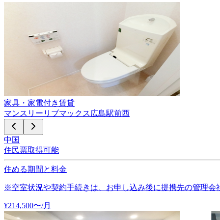
家具・家電付き賃貸
マンスリーリブマックス広島駅前西
中国
住民票取得可能
住める期間と料金
※空室状況や契約手続きは、お申し込み後に提携先の管理会
¥
214,500
〜
/月