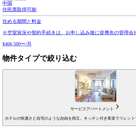
中国
住民票取得可能
住める期間と料金
※空室状況や契約手続きは、お申し込み後に提携先の管理会
¥
466,500
〜
/月
物件タイプで絞り込む
サービスアパートメント
ホテルの快適さと自宅のような自由を両立。キッチン付き客室でリレント