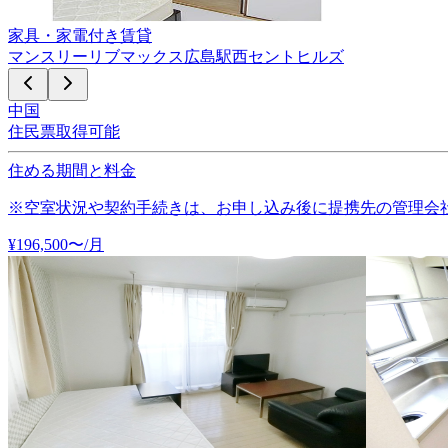
家具・家電付き賃貸
マンスリーリブマックス広島駅西セントヒルズ
中国
住民票取得可能
住める期間と料金
※空室状況や契約手続きは、お申し込み後に提携先の管理会
¥
196,500
〜
/月