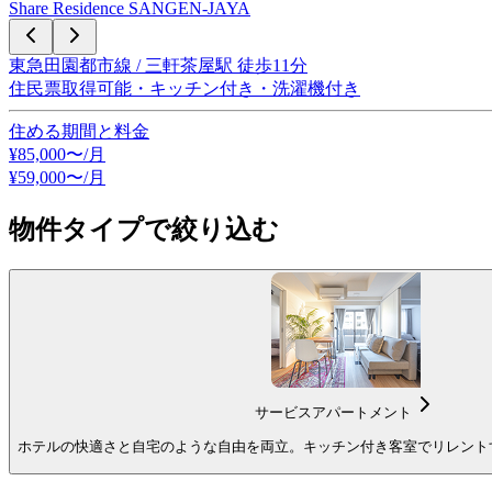
Share Residence SANGEN-JAYA
東急田園都市線 / 三軒茶屋駅 徒歩11分
住民票取得可能・キッチン付き・洗濯機付き
住める期間と料金
¥
85,000
〜/月
¥
59,000
〜
/月
物件タイプで絞り込む
サービスアパートメント
ホテルの快適さと自宅のような自由を両立。キッチン付き客室でリレント