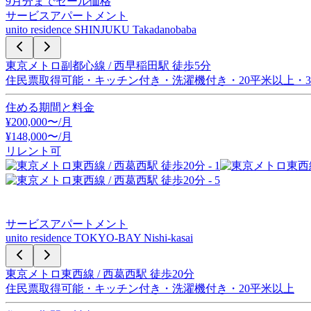
9
月分までセール価格
サービスアパートメント
unito residence SHINJUKU Takadanobaba
東京メトロ副都心線 / 西早稲田駅 徒歩5分
住民票取得可能・キッチン付き・洗濯機付き・20平米以上・
住める期間と料金
¥
200,000
〜/月
¥
148,000
〜
/月
リレント可
サービスアパートメント
unito residence TOKYO-BAY Nishi-kasai
東京メトロ東西線 / 西葛西駅 徒歩20分
住民票取得可能・キッチン付き・洗濯機付き・20平米以上