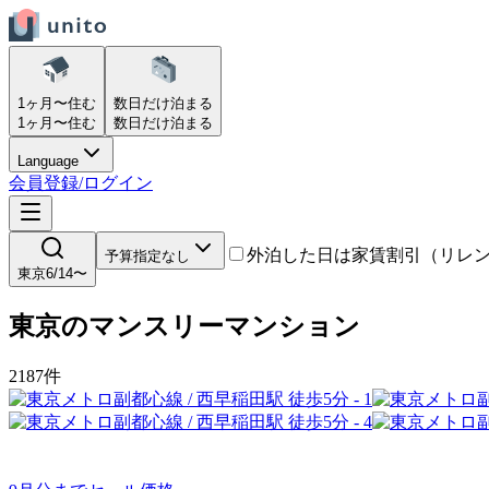
1ヶ月〜
住む
数日だけ
泊まる
1ヶ月〜
住む
数日だけ
泊まる
Language
会員登録/ログイン
外泊した日は家賃割引（リレ
予算指定なし
東京
6/14〜
東京
の
マンスリーマンション
2187
件