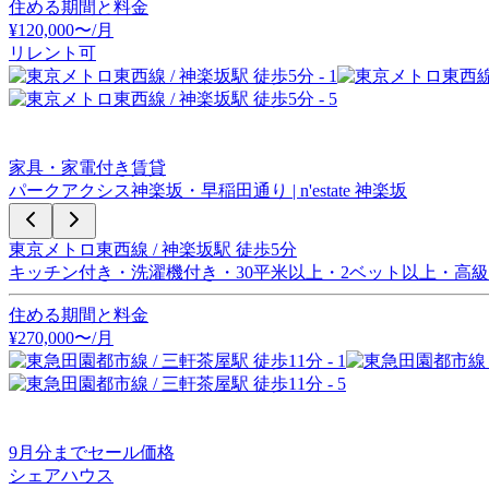
住める期間と料金
¥
120,000
〜
/月
リレント可
家具・家電付き賃貸
パークアクシス神楽坂・早稲田通り | n'estate 神楽坂
東京メトロ東西線 / 神楽坂駅 徒歩5分
キッチン付き・洗濯機付き・30平米以上・2ベット以上・高
住める期間と料金
¥
270,000
〜
/月
9
月分までセール価格
シェアハウス